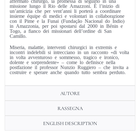
affermato chirurgo, la promessa di seguirlo in una
missione lungo il Rio delle Amazzoni. È l’inizio di
un’amicizia che per vent’anni li porterà a coordinare
insieme équipe di medici e volontari in collaborazione
con il Pime e la Funai (Fundação Nacional do Índio)
in Amazzonia, per poi spostarsi dal 2000 in Bénin e
Togo, a fianco dei missionari dell’ordine di San
Camillo.
Miseria, malattie, interventi chirurgici in extremis e
incontri indelebili si intrecciano in un racconto «di volta
in volta avventuroso e sommesso, tragico e ironico,
dolente e sorprendente» – come lo definisce nella
postfazione il professor Nunzio Ruggiero – che invita a
costruire e sperare anche quando tutto sembra perduto.
AUTORE
RASSEGNA
ENGLISH DESCRIPTION