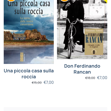
Don Ferdinando
Una piccola casa sulla
Rancan
roccia
€
7,00
€
18,00
€
7,00
€
15,00