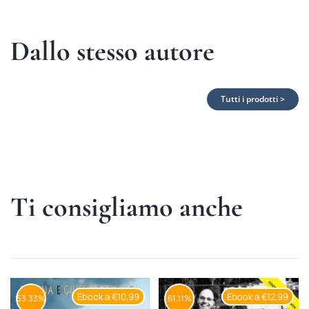
Dallo stesso autore
Tutti i prodotti >
Ti consigliamo anche
Ebook a €10,99
Ebook a €12,99
53.33%
61.11%