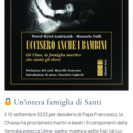
Un’intera famiglia di Santi
Il 10 settembre 2023 per desiderio di Papa Francesco, la
Chiesa ha proclamato martiri e beati i 9 componenti della
famiglia polacca Ulma: padre, madre e sette figli (di cui