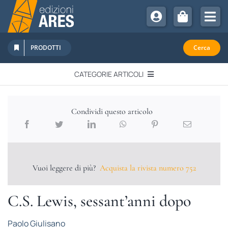
Salta
al
Tog
contenuto
Nav
Chi Siamo
PRODOTTI
Cerca
Sostienici
CATEGORIE ARTICOLI
Abbonamenti
EDITORIALI
Promozioni
Condividi questo articolo
Newsletter
IN QUESTO NUMERO
Eventi
Libri Ares
Vuoi leggere di più?
Acquista la rivista numero 752
QUADERNI MONOGRAFICI
C.S. Lewis, sessant’anni dopo
RECENSIONI
Paolo Giulisano