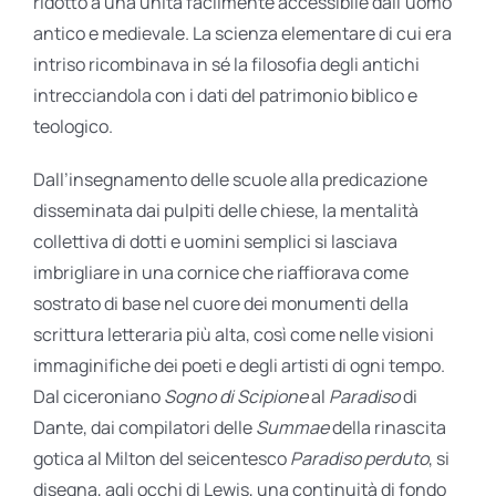
ridotto a una unità facilmente accessibile dall’uomo
antico e medievale. La scienza elementare di cui era
intriso ricombinava in sé la filosofia degli antichi
intrecciandola con i dati del patrimonio biblico e
teologico.
Dall’insegnamento delle scuole alla predicazione
disseminata dai pulpiti delle chiese, la mentalità
collettiva di dotti e uomini semplici si lasciava
imbrigliare in una cornice che riaffiorava come
sostrato di base nel cuore dei monumenti della
scrittura letteraria più alta, così come nelle visioni
immaginifiche dei poeti e degli artisti di ogni tempo.
Dal ciceroniano
Sogno di Scipione
al
Paradiso
di
Dante, dai compilatori delle
Summae
della rinascita
gotica al Milton del seicentesco
Paradiso
perduto
, si
disegna, agli occhi di Lewis, una continuità di fondo