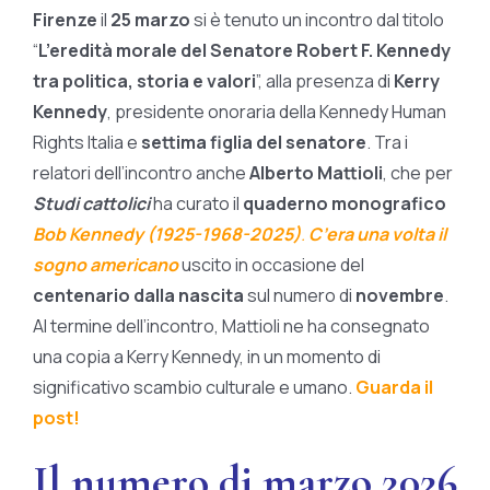
Firenze
il
25 marzo
si è tenuto un incontro dal titolo
“
L’eredità morale del Senatore Robert F. Kennedy
tra politica, storia e valori
”, alla presenza di
Kerry
Kennedy
, presidente onoraria della Kennedy Human
Rights Italia e
settima figlia del senatore
. Tra i
relatori dell’incontro anche
Alberto Mattioli
, che per
Studi cattolici
ha curato il
quaderno monografico
Bob Kennedy (1925-1968-2025)
.
C’era una volta il
sogno americano
uscito in occasione del
centenario dalla nascita
sul numero di
novembre
.
Al termine dell’incontro, Mattioli ne ha consegnato
una copia a Kerry Kennedy, in un momento di
significativo scambio culturale e umano.
Guarda il
post!
Il numero di marzo 2026