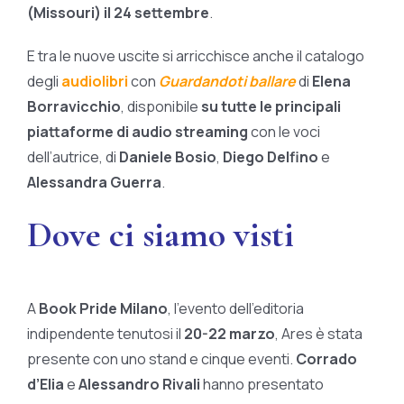
(Missouri) il 24 settembre
.
E tra le nuove uscite si arricchisce anche il catalogo
degli
audiolibri
con
Guardandoti ballare
di
Elena
Borravicchio
, disponibile
su tutte le principali
piattaforme di audio streaming
con le voci
dell’autrice, di
Daniele Bosio
,
Diego Delfino
e
Alessandra Guerra
.
Dove ci siamo visti
A
Book Pride Milano
, l’evento dell’editoria
indipendente tenutosi il
20-22 marzo
, Ares è stata
presente con uno stand e cinque eventi.
Corrado
d’Elia
e
Alessandro Rivali
hanno presentato