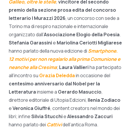
Galileo, oltre le stell
e
,
vincitore del secondo
premio della sezione prosa edita del concorso
letterario I Murazzi 2026
, un concorso con sede a
Torino ma di respiro nazionale e internazionale
organizzato dall’
Associazione Elogio della Poesia
.
Stefania Garassini
e
Mariolina Ceriotti Migliarese
hanno parlato della nuova edizione di
Smartphone
.
12 motivi per non regalarlo alla prima Comunione
e
neanche alla Cresima
;
Laura Vallieri
ha partecipato
all’incontro su
Grazia Deledda
in occasione del
centesimo anniversario dal Nobel per la
Letteratura
insieme a
Gerardo Masuccio
,
direttore editoriale di Utopia Edizioni,
Ilenia Zodiaco
e
Veronica Giuffré
, content creators nel mondo dei
libri; infine
Silvia Stucchi
e
Alessandro Zaccuri
hanno parlato dei
Cattivi
dell’antica Roma.