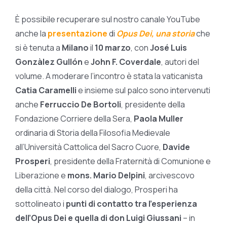
È possibile recuperare sul nostro canale YouTube
anche la
presentazione
di
Opus Dei, una storia
che
si è tenuta a
Milano
il
10 marzo
, con
José Luis
Gonzàlez
Gullón
e
John F. Coverdale
, autori del
volume. A moderare l’incontro è stata la vaticanista
Catia Caramelli
e insieme sul palco sono intervenuti
anche
Ferruccio De Bortoli
, presidente della
Fondazione Corriere della Sera,
Paola Muller
ordinaria di Storia della Filosofia Medievale
all’Università Cattolica del Sacro Cuore,
Davide
Prosperi
, presidente della Fraternità di Comunione e
Liberazione e
mons. Mario Delpini
, arcivescovo
della città. Nel corso del dialogo, Prosperi ha
sottolineato i
punti di contatto tra l’esperienza
dell’Opus Dei e quella di don Luigi Giussani
– in