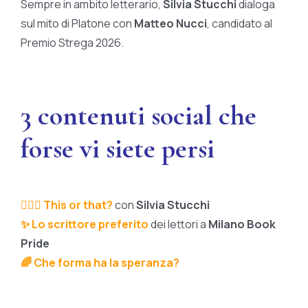
Sempre in ambito letterario,
Silvia Stucchi
dialoga
sul mito di Platone con
Matteo Nucci
, candidato al
Premio Strega 2026.
3 contenuti social che
forse vi siete persi
🤷🏻‍♀️
This or that?
con
Silvia Stucchi
✨
Lo scrittore pre
f
erito
dei lettori a
Milano Book
Pride
🌈
Che forma ha la speranza?