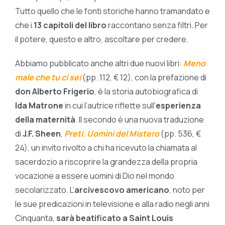
Tutto quello che le fonti storiche hanno tramandato e
che i
13 capitoli del libro
raccontano senza filtri. Per
il potere, questo e altro, ascoltare per credere.
Abbiamo pubblicato anche altri due nuovi libri:
Meno
male che tu ci sei
(pp. 112, € 12), con la prefazione di
don Alberto Frigerio
, è la storia autobiografica di
Ida Matrone
in cui l’autrice riflette sull’
esperienza
della maternità
. Il secondo è una nuova traduzione
di
J.F. Sheen
,
Preti. Uomini del Mistero
(pp. 536, €
24), un invito rivolto a chi ha ricevuto la chiamata al
sacerdozio a riscoprire la grandezza della propria
vocazione a essere uomini di Dio nel mondo
secolarizzato. L’
arcivescovo americano
, noto per
le sue predicazioni in televisione e alla radio negli anni
Cinquanta,
sarà beatificato a Saint Louis