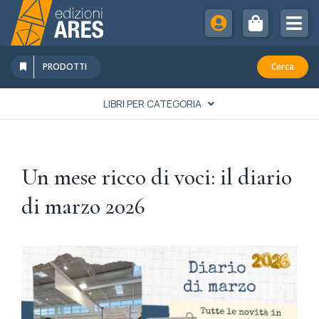
Salta
al
Tog
contenuto
Nav
Chi Siamo
PRODOTTI
Cerca
Sostienici
LIBRI PER CATEGORIA
Abbonamenti
LETTERATURA
Promozioni
Un mese ricco di voci: il diario
Newsletter
SPIRITUALITÀ
di marzo 2026
Eventi
Rivista Studi Cattolici
STORIA
FAMIGLIA & EDUCAZIONE