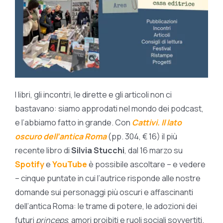
BIOGRAFIE
ATTUALITÀ
I libri, gli incontri, le dirette e gli articoli non ci
bastavano: siamo approdati nel mondo dei podcast,
e l’abbiamo fatto in grande.
Con
Cattivi. Il lato
oscuro dell’antica Roma
(pp. 304, € 16) il più
recente libro di
Silvia Stucchi
, dal 16 marzo su
Spotify
e
YouTube
è possibile ascoltare – e vedere
– cinque puntate in cui l’autrice risponde alle nostre
domande sui personaggi più oscuri e affascinanti
dell’antica Roma: le trame di potere, le adozioni dei
futuri
princeps
, amori proibiti e ruoli sociali sovvertiti.