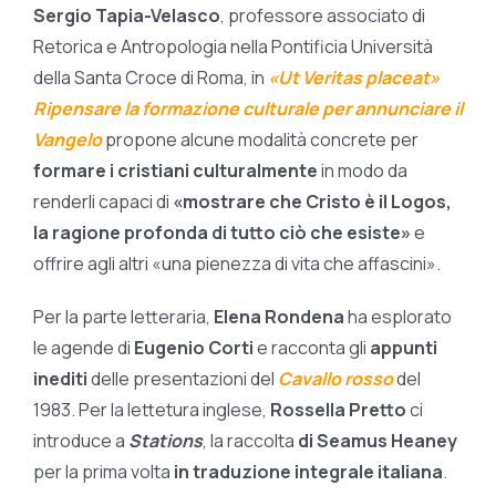
Sergio Tapia-Velasco
, professore associato di
Retorica e Antropologia nella Pontificia Università
della Santa Croce di Roma, in
«Ut Veritas placeat»
Ripensare la formazione culturale per annunciare il
Vangelo
propone alcune modalità concrete per
formare i cristiani culturalmente
in modo da
renderli capaci di
«mostrare che Cristo è il Logos,
la ragione profonda di tutto ciò che esiste»
e
offrire agli altri «una pienezza di vita che affascini».
Per la parte letteraria,
Elena Rondena
ha esplorato
le agende di
Eugenio Corti
e racconta gli
appunti
inediti
delle presentazioni del
Cavallo rosso
del
1983. Per la lettetura inglese,
Rossella Pretto
ci
introduce a
Stations
, la raccolta
di Seamus Heaney
per la prima volta
in traduzione integrale italiana
.