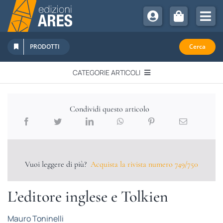
Salta
al
Tog
contenuto
Nav
Chi Siamo
PRODOTTI
Cerca
Sostienici
CATEGORIE ARTICOLI
Abbonamenti
EDITORIALI
Promozioni
Condividi questo articolo
Newsletter
IN QUESTO NUMERO
Eventi
Libri Ares
Vuoi leggere di più?
Acquista la rivista numero 749/750
QUADERNI MONOGRAFICI
L’editore inglese e Tolkien
RECENSIONI
Mauro Toninelli