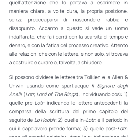
quell’attenzione che lo portava a esprimere in
maniera chiara, a volte dura, la propria posizione,
senza preoccuparsi di nascondere rabbia e
disappunto. Accanto a questo si vede un uomo
indaffarato, che fa i conti con la scarsità di tempo e
denaro, e con la fatica del processo creativo. Attento
alle relazioni che con le lettere, e non solo, si trovava
a costruire e curare o, talvolta, a chiudere.
Si possono dividere le lettere tra Tolkien e la Allen &
Unwin usando come spartiacque
Il Signore degli
Anelli
(
Lotr, Lord of The Rings
), individuando così: 1)
quelle pre-
Lotr
: indicando le lettere antecedenti la
comparsa della scrittura del primo capitolo del
seguito de
Lo Hobbit
; 2) quelle in-
Lotr
: è il periodo in
cui il capolavoro prende forma; 3) quelle post-
Lotr
:
sono gli scambi epistolari dopo la pubblicazione del