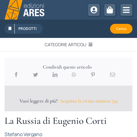
Salta
al
Tog
contenuto
Nav
Chi Siamo
PRODOTTI
Cerca
Sostienici
CATEGORIE ARTICOLI
Abbonamenti
EDITORIALI
Promozioni
Condividi questo articolo
Newsletter
IN QUESTO NUMERO
Eventi
Libri Ares
Vuoi leggere di più?
Acquista la rivista numero 743
QUADERNI MONOGRAFICI
La Russia di Eugenio Corti
RECENSIONI
Stefano Vergano