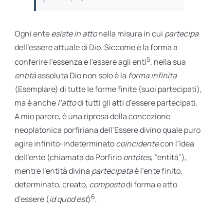
Ogni ente
esiste in atto
nella misura in cui
partecipa
dell’essere attuale di Dio. Siccome è la forma a
5
conferire l’essenza e l’essere agli enti
, nella sua
entità
assoluta Dio non solo è la
forma infinita
(Esemplare) di tutte le forme finite (suoi partecipati),
ma è anche
l’atto
di tutti gli atti d’essere partecipati.
A mio parere, è una ripresa della concezione
neoplatonica porfiriana dell’Essere divino quale puro
agire infinito-indeterminato
coincidente
con l’Idea
dell’ente (chiamata da Porfirio
ontótes
, “entità”),
mentre l’entità divina
partecipata
è l’ente finito,
determinato, creato,
composto
di forma e atto
6
d’essere (
id quod est
)
.