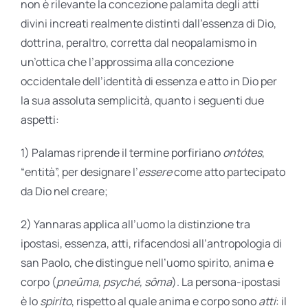
non è rilevante la concezione palamita degli atti
divini increati realmente distinti dall’essenza di Dio,
dottrina, peraltro, corretta dal neopalamismo in
un’ottica che l’approssima alla concezione
occidentale dell’identità di essenza e atto in Dio per
la sua assoluta semplicità, quanto i seguenti due
aspetti:
1) Palamas riprende il termine porfiriano
ontótes
,
“entità”, per designare l’
essere
come atto partecipato
da Dio nel creare;
2) Yannaras applica all’uomo la distinzione tra
ipostasi, essenza, atti, rifacendosi all’antropologia di
san Paolo, che distingue nell’uomo spirito, anima e
corpo (
pneûma, psyché, sôma
). La persona-ipostasi
è lo
spirito
, rispetto al quale anima e corpo sono
atti
: il