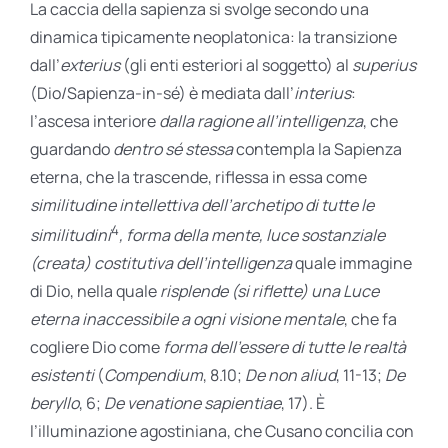
La caccia della sapienza si svolge secondo una
dinamica tipicamente neoplatonica: la transizione
dall’
exterius
(gli enti esteriori al soggetto) al
superi
us
(Dio/Sapienza-in-sé) è mediata dall’
interius
:
l’ascesa interiore
dalla ragione all’intelligenza
, che
guardando
dentro sé stessa
contempla la Sapienza
eterna, che la trascende, riflessa in essa come
similitudine intellettiva
dell’archetipo di tutte le
4
similitudini
, forma della mente,
luce sostanziale
(creata)
costitutiva dell’intelligenza
quale immagine
di Dio, nella quale
risplende (si riflette) una Luce
eterna inaccessibile a ogni visione mentale
, che fa
cogliere Dio come
forma dell’essere di tutte le realtà
esistenti
(
Compendium
, 8.10;
De non aliud
, 11-13;
De
beryllo
, 6;
De venatione sapientiae
, 17). È
l’illuminazione agostiniana, che Cusano concilia con