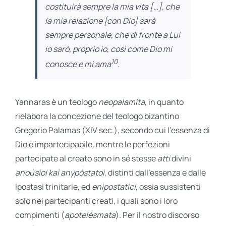
costituirà sempre la mia vita […], che
la mia relazione [con Dio] sarà
sempre
personale
, che di fronte a Lui
io sarò, proprio io, così come Dio mi
10
conosce e mi ama
.
Yannaras è un teologo
neopalamita
, in quanto
rielabora la concezione del teologo bizantino
Gregorio Palamas (XIV sec.), secondo cui l’essenza di
Dio è impartecipabile, mentre le perfezioni
partecipate al creato sono in sé stesse
atti
divini
anoúsioi kaì anypóstatoi
, distinti dall’essenza e dalle
Ipostasi trinitarie, ed
enipostatici
, ossia sussistenti
solo nei partecipanti creati, i quali sono i loro
compimenti (
apotelésmata
). Per il nostro discorso