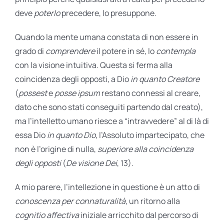
deve
poterlo
precedere, lo presuppone.
Quando la mente umana constata di non essere in
grado di
comprendere
il potere in sé, lo
contempla
con la visione intuitiva. Questa si ferma alla
coincidenza degli opposti, a Dio
in quanto Creatore
(
possest
e
posse ipsum
restano connessi al creare,
dato che sono stati conseguiti partendo dal creato),
ma l’intelletto umano riesce a “intravvedere” al di là di
essa Dio
in quanto Dio
, l’Assoluto impartecipato, che
non è l’origine di nulla,
superiore
alla coincidenza
degli opposti
(
De visione Dei
, 13).
A mio parere, l’intellezione in questione è un atto di
conoscenza per connaturalità
, un ritorno alla
cognitio affectiva
iniziale arricchito dal percorso di