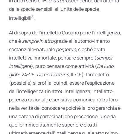
in atto i sensibili
;
si attua
ascendendo dall’alterità
delle specie sensibili all’unità delle specie
3
intelligibili
.
Al di sopra dell’intelletto Cusano pone l’intelligenza,
che è
sempre
in atto
grazie all’automovimento
sostanziale-naturale
perpetuo
, sicché è vita
intellettiva immortale, pensare sempre (
semper
intelligere
), puro pensare come attività (
De ludo
globi
, 24-25;
De coniecturis
, II 7.16). L’intelletto
(possibile) si profila, quindi, essere l’esplicazione
dell’intelligenza (in atto). Intelligenza, intelletto,
potenza razionale e sensitiva comunicano tra loro
nella verità del conoscere poiché la loro gerarchia è
una catena di partecipati che procedono l’uno da
quello immediatamente superiore e tutti
ultimativamente dall’intelligenza quale atto primo