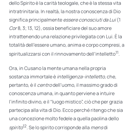
dello Spirito è la carità teologale, che è la stessa vita
intratrinitaria. In realtà, la nostra conoscenza di Dio
significa principalmente
essere conosciuti da Lui
(1
Cor
8, 3; 13, 12), ossia beneficiare del suo amore
intrattenendo una relazione privilegiata con Lui. È la
totalità dell’essere umano, anima e corpo compresi, a
11
spiritualizzarsi con il rinnovamento dell’intelletto
.
Ora, in Cusano la mente umana nella propria
sostanza immortale è
intelligenza-intelletto
, che,
pertanto, è il
centro
dell’uomo, il massimo grado di
conoscenza umana, in quanto perviene a intuire
l’infinito divino, e il “luogo mistico”, ciò che per grazia
partecipa alla vita di Dio. Ecco perché ritengo che sia
una concezione molto fedele a quella paolina dello
12
spirito
. Se lo spirito corrisponde alla
mens
di