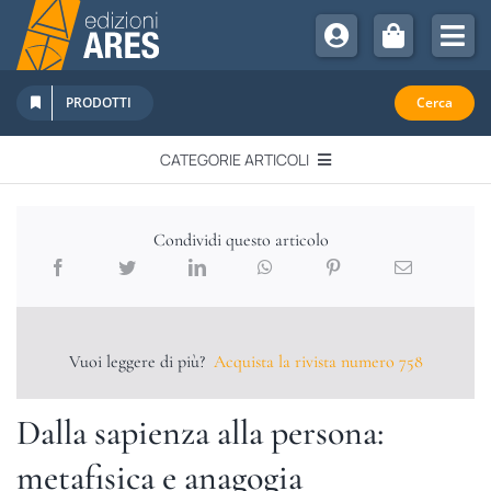
Salta
al
Tog
contenuto
Nav
Chi Siamo
PRODOTTI
Cerca
Sostienici
CATEGORIE ARTICOLI
Abbonamenti
EDITORIALI
Promozioni
Condividi questo articolo
Newsletter
IN QUESTO NUMERO
Eventi
Libri Ares
Vuoi leggere di più?
Acquista la rivista numero 758
QUADERNI MONOGRAFICI
Dalla sapienza alla persona:
RECENSIONI
metafisica e anagogia