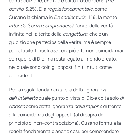
contraddizione, che Dio è colto trascenderla (
De
beryllo
, 3.25). È la
regola fondamentale
, come
Cusano la chiama in
De coniecturis
, II 16: la mente
intende (senza comprendere)
l’unità della verità
infinita nell’alterità della
congettura
, che è un
giudizio che partecipa della verità, ma è sempre
perfettibile. Il nostro sapere più alto non coincide mai
con quello di Dio, ma resta legato al mondo creato,
nel quale sono colti gli opposti finiti intuiti come
coincidenti.
Per la regola fondamentale la dotta ignoranza
dell’intelletto
quale punto di vista di Dio è colta solo
di
riflesso
come dotta ignoranza
della ragione
di fronte
alla coincidenza degli opposti (al di sopra del
principio di non-contraddizione). Cusano formula la
regola fondamentale anche così: per comprendere