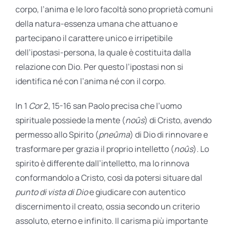
corpo, l’anima e le loro facoltà sono proprietà comuni
della natura-essenza umana che attuano e
partecipano il carattere unico e irripetibile
dell’ipostasi-persona, la quale è costituita dalla
relazione con Dio. Per questo l’ipostasi non si
identifica né con l’anima né con il corpo.
In 1
Cor
2, 15-16 san Paolo precisa che l’uomo
spirituale possiede la mente (
noûs
) di Cristo, avendo
permesso allo Spirito (
pneûma
) di Dio di rinnovare e
trasformare per grazia il proprio intelletto (
noûs
). Lo
spirito è differente dall’intelletto, ma lo rinnova
conformandolo a Cristo, così da potersi situare dal
punto di vista di Dio
e giudicare con autentico
discernimento il creato, ossia secondo un criterio
assoluto, eterno e infinito. Il carisma più importante