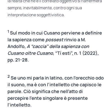
la realtà che ne è il correlato oggettivo si riaffermerà
sempre, inevitabilmente, contro ogni sua
interpretazione soggettivistica.
1
Sul modo in cui Cusano perviene a definire
la sapienza come
possest
rinvio a M.
Andolfo,
A “caccia” della sapienza con
Cusano oltre Cusano
, “Tí esti”, n. 1 (2022),
pp. 21-28.
2
Se uno mi parla in latino, con l’orecchio odo
il suono, ma è con l’intelletto che capisco le
parole. Ciò significa che nell’atto di
percepire l’ente singolare è presente
l’intelletto.