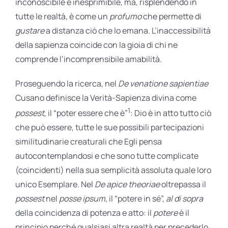
inconoscibile e inesprimibile, ma, risplendendo in
tutte le realtà, è come un
profumo
che permette di
gustare
a distanza ciò che lo emana. L’inaccessibilità
della sapienza coincide con la gioia di chi ne
comprende l’incomprensibile amabilità.
Proseguendo la ricerca, nel
De venatione sapientiae
Cusano definisce la Verità-Sapienza divina come
1
possest
, il “poter essere che è”
: Dio è in atto tutto ciò
che può essere, tutte le sue possibili partecipazioni
similitudinarie creaturali che Egli pensa
autocontemplandosi e che sono tutte complicate
(coincidenti) nella sua semplicità assoluta quale loro
unico Esemplare. Nel
De apice theoriae
oltrepassa il
possest
nel
posse ipsum
, il “potere in sé”,
al di sopra
della coincidenza di potenza e atto: il
potere
è il
principio perché qualsiasi altra realtà per precederlo