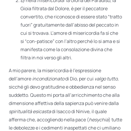
b)
nella
misericordia
: la Gloria del Paradiso, la
Gioia filtrata dal Dolore, è per il peccatore
convertito, che riconosce di essere stato “tratto
fuori” gratuitamente dall’abisso del peccato in
cui si trovava. L’amore di misericordia fa sì che
si “con-patisce” con l’altro perché lo si ama e si
manifesta come la consolazione divina che
filtra in noi verso gli altri.
A mio parere, la misericordia è l’espressione
dell’amore
incondizionato
di Dio, per cui
valgo tutto
,
sicché gli devo gratitudine e obbedienza nel senso
suddetto. Questo mi porta all’arricchimento che alla
dimensione affettiva della sapienza può venire dalla
spiritualità esicasta
di Isacco di Ninive, il quale
afferma che, accogliendo nella pace (
hesychia
) tutte
le debolezze e i cedimenti inaspettati che ci umiliano