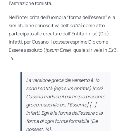
l’astrazione tomista.
Nell’interiorità dell’uomo la “forma dell’essere” è la
similitudine conoscitiva dell’
entità
come atto
partecipato alle creature dall’Entità-in-sé (Dio).
Infatti, per Cusano il
possest
esprime Dio come
Essere assoluto (
ipsum Esse
), quale si rivela in
Es
3,
14:
La versione greca del versetto è: Io
sono l’entità (
ego sum entitas
) [così
Cusano traduce il participio presente
greco maschile
on
, l’Essente] […].
Infatti, Egli è la forma dell’essere o la
forma di ogni forma formabile (
De
possest
, 14).