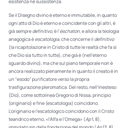
esistenza né sussistenza.
Se il Disegno divino è eterno e immutabile, in quanto
ogni atto di Dio è eterno e coincidente con gli altri, è
già sempre
definitivo
, è l’
éschaton
, e allora la teologia
anagogica è
escatologia
, che concerne il
definitivo
(la ricapitolazione in Cristo di tutte le realtà che fa sì
che Dio sia tutto in tutte), che già è (nell’eterno
sguardo divino), ma che sul piano temporale non è
ancora realizzato pienamente in quanto il creato è in
un “esodo” purificatore verso la propria
trasfigurazione pleromatica. Del resto, nell’Inesteso
(Dio), come sottolinea Gregorio di Nissa, principio
(originario) e fine (escatologia) coincidono.
L’originario e l’escatologico coincidono con il Cristo
teandrico eterno, «l’Alfa e l’Omega» (
Ap
1, 8),
immolato sin dalla fondazione del mondo (
Ap
13, 8),