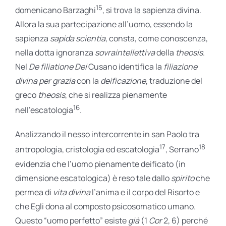
15
domenicano Barzaghi
, si trova la sapienza divina.
Allora la sua partecipazione all’uomo, essendo la
sapienza
sapida scientia
, consta, come conoscenza,
nella dotta ignoranza
sovraintellettiva
della
theosis
.
Nel
De filiatione Dei
Cusano identifica la
filiazione
divina per grazia
con la
deificazione
, traduzione del
greco
theosis
, che si realizza pienamente
16
nell’escatologia
.
Analizzando il nesso intercorrente in san Paolo tra
17
18
antropologia, cristologia ed escatologia
, Serrano
evidenzia che l’uomo pienamente deificato (in
dimensione escatologica) è reso tale dallo
spirito
che
permea di
vita divina
l’anima e il corpo del Risorto e
che Egli dona al composto psicosomatico umano.
Questo “uomo perfetto” esiste
già
(1
Cor
2, 6) perché