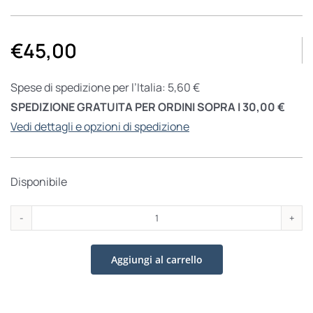
€
45,00
Spese di spedizione per l’Italia: 5,60 €
SPEDIZIONE GRATUITA PER ORDINI SOPRA I 30,00 €
Vedi dettagli e opzioni di spedizione
Disponibile
Trilogia
sulla
Aggiungi al carrello
storicità
di
Cristo