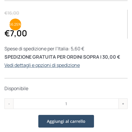
€
16,00
56.25%
€
7,00
Spese di spedizione per l’Italia: 5,60 €
SPEDIZIONE GRATUITA PER ORDINI SOPRA I 30,00 €
Vedi dettagli e opzioni di spedizione
Disponibile
Il
beato
Aggiungi al carrello
Faà