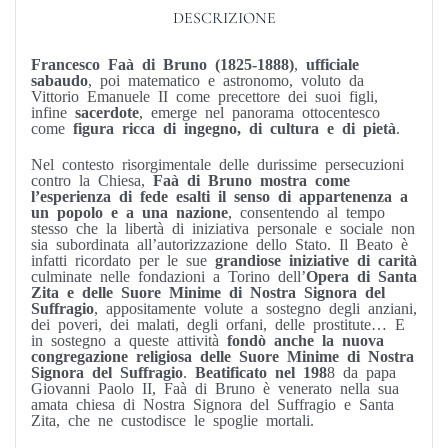
DESCRIZIONE
Francesco Faà di Bruno (1825-1888)
,
ufficiale
sabaudo
, poi matematico e astronomo, voluto da
Vittorio Emanuele II come precettore dei suoi figli,
infine
sacerdote
, emerge nel panorama ottocentesco
come
figura ricca di ingegno, di cultura e di pietà
.
Nel contesto risorgimentale delle durissime persecuzioni
contro la Chiesa,
Faà di Bruno mostra come
l’esperienza di fede esalti il senso di appartenenza a
un popolo e a una nazione
, consentendo al tempo
stesso che la libertà di iniziativa personale e sociale non
sia subordinata all’autorizzazione dello Stato. Il Beato è
infatti ricordato per le sue
grandiose iniziative di carità
culminate nelle fondazioni a Torino dell’
Opera di Santa
Zita e delle Suore Minime di Nostra Signora del
Suffragio
, appositamente volute a sostegno degli anziani,
dei poveri, dei malati, degli orfani, delle prostitute… E
in sostegno a queste attività
fondò anche la nuova
congregazione religiosa delle Suore Minime di Nostra
Signora del Suffragio
.
Beatificato nel 198
8 da papa
Giovanni Paolo II, Faà di Bruno è venerato nella sua
amata chiesa di Nostra Signora del Suffragio e Santa
Zita, che ne custodisce le spoglie mortali.