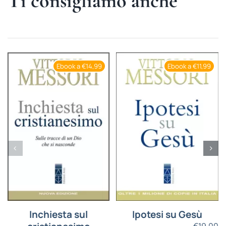
Ti consigliamo anche
Ebook a €14,99
Ebook a €11,99
Inchiesta sul
Ipotesi su Gesù
€
19,00