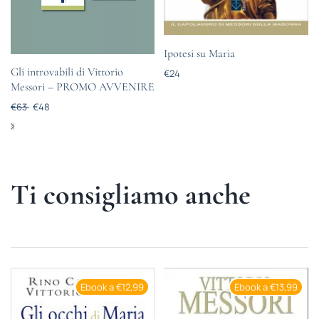
Ipotesi su Maria
Gli introvabili di Vittorio
€
24
Messori – PROMO AVVENIRE
€
63
€
48
Ti consigliamo anche
Ebook a €12,99
Ebook a €13,99