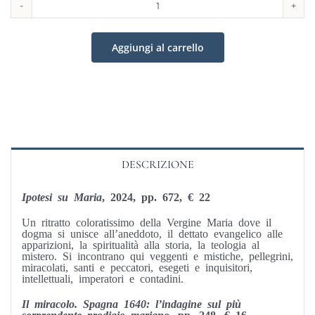
Trilogia
Mariana
Aggiungi al carrello
quantità
DESCRIZIONE
Ipotesi su Maria
, 2024, pp. 672, € 22
Un ritratto coloratissimo della Vergine Maria dove il
dogma si unisce all’aneddoto, il dettato evangelico alle
apparizioni, la spiritualità alla storia, la teologia al
mistero. Si incontrano qui veggenti e mistiche, pellegrini,
miracolati, santi e peccatori, esegeti e inquisitori,
intellettuali, imperatori e contadini.
Il miracolo. Spagna 1640: l’indagine sul più
sorprendente prodigio mariano
, pp. 248, € 16