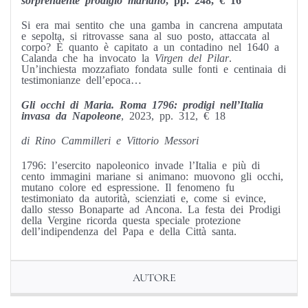
Si era mai sentito che una gamba in cancrena amputata
e sepolta, si ritrovasse sana al suo posto, attaccata al
corpo? È quanto è capitato a un contadino nel 1640 a
Calanda che ha invocato la
Virgen del Pilar
.
Un’inchiesta mozzafiato fondata sulle fonti e centinaia di
testimonianze dell’epoca…
Gli occhi di Maria. Roma 1796: prodigi nell’Italia
invasa da Napoleone
, 2023, pp. 312, € 18
di Rino Cammilleri e Vittorio Messori
1796: l’esercito napoleonico invade l’Italia e più di
cento immagini mariane si animano: muovono gli occhi,
mutano colore ed espressione. Il fenomeno fu
testimoniato da autorità, scienziati e, come si evince,
dallo stesso Bonaparte ad Ancona. La festa dei Prodigi
della Vergine ricorda questa speciale protezione
dell’indipendenza del Papa e della Città santa.
AUTORE