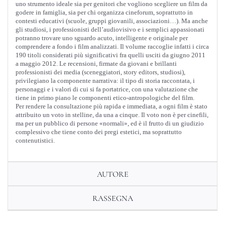
uno strumento ideale sia per genitori che vogliono scegliere un film da
godere in famiglia, sia per chi organizza cineforum, soprattutto in
contesti educativi (scuole, gruppi giovanili, associazioni…). Ma anche
gli studiosi, i professionisti dell’audiovisivo e i semplici appassionati
potranno trovare uno sguardo acuto, intelligente e originale per
comprendere a fondo i film analizzati. Il volume raccoglie infatti i circa
190 titoli considerati più significativi fra quelli usciti da giugno 2011
a maggio 2012. Le recensioni, firmate da giovani e brillanti
professionisti dei media (sceneggiatori, story editors, studiosi),
privilegiano la componente narrativa: il tipo di storia raccontata, i
personaggi e i valori di cui si fa portatrice, con una valutazione che
tiene in primo piano le componenti etico-antropologiche del film.
Per rendere la consultazione più rapida e immediata, a ogni film è stato
attribuito un voto in stelline, da una a cinque. Il voto non è per cinefili,
ma per un pubblico di persone «normali», ed è il frutto di un giudizio
complessivo che tiene conto dei pregi estetici, ma soprattutto
contenutistici.
AUTORE
RASSEGNA