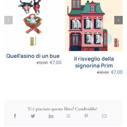
Quell’asino di un bue
Il risveglio della
0
€
7,00
€
12,00
signorina Prim
€
7,00
€
20,00
Ti è piaciuto questo libro? Condividilo!