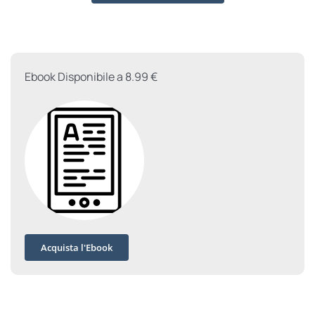
per
Le
Barroux
quantità
Ebook Disponibile a 8.99 €
Acquista l'Ebook