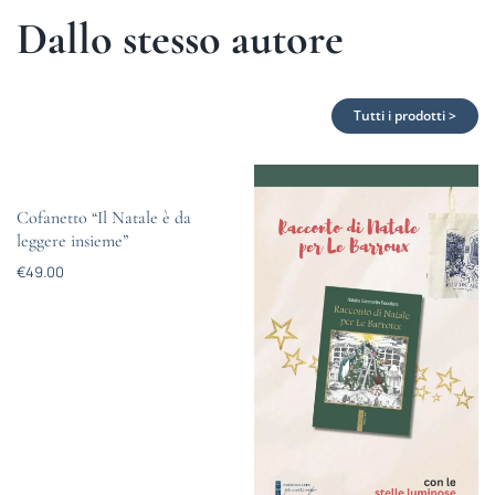
Dallo stesso autore
Tutti i prodotti >
Cofanetto “Il Natale è da
leggere insieme”
€
49.00