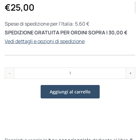
€
25,00
Spese di spedizione per l’Italia: 5,60 €
SPEDIZIONE GRATUITA PER ORDINI SOPRA I 30,00 €
Vedi dettagli e opzioni di spedizione
Box
esperienziale
Aggiungi al carrello
"Il
risveglio
della
signorina
Prim"
quantità