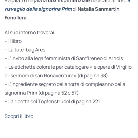
Regalati o regala la
box esperienziale
dedicata al libro
Il
risveglio della signorina Prim
di
Natalia Sanmartin
Fenollera
.
Al suo interno troverai:
– Il libro
– La tote-bag Ares
– L’invito alla lega femminista di Sant’Ireneo di Arnois
– Le etichette colorate per catalogare «le opere di Virgilio
e i sermoni di san Bonaventura» (di pagina 38)
– L’ingrediente segreto della torta di compleanno della
signorina Prim (di pagina 52 e 57)
– La ricetta del Topfenstrudel di pagina 221
Scopri il libro