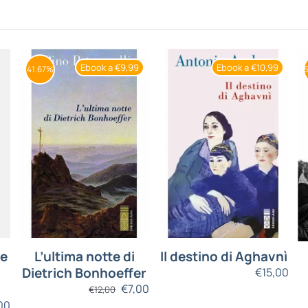
Ebook a €9,99
Ebook a €10,99
41.67%
le
L’ultima notte di
Il destino di Aghavnì
Dietrich Bonhoeffer
€
15,00
€
7,00
€
12,00
00