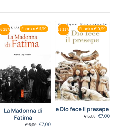
Ebook a €11,99
Ebook a €10,99
56.25%
53.33%
e Dio fece il presepe
La Madonna di
€
7,00
€
15,00
Fatima
€
7,00
€
16,00