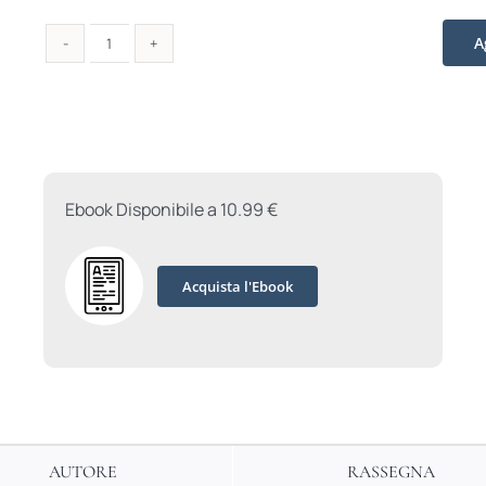
A
Domani
è
sempre
Natale
quantità
Ebook Disponibile a 10.99 €
Acquista l'Ebook
AUTORE
RASSEGNA