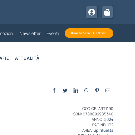
mozioni
Newsletter
Eventi
Rivista Studi Cattolici
AFIE
ATTUALITÀ
CODICE: ART1190
ISBN: 9788892985346
ANNO:
2024
PAGINE: 192
AREA:
Spiritualità