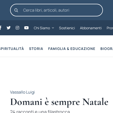
Cerca
per:
Chi Siamo
Sostienici
Abbonamenti
Pro
SPIRITUALITÀ
STORIA
FAMIGLIA & EDUCAZIONE
BIOGR
Vassallo Luigi
Domani è sempre Natale
24 racconti e una filastrocca