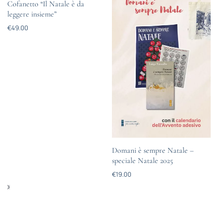
Cofanetto “Il Natale è da
leggere insieme”
€
49.00
Domani è sempre Natale –
speciale Natale 2025
€
19.00