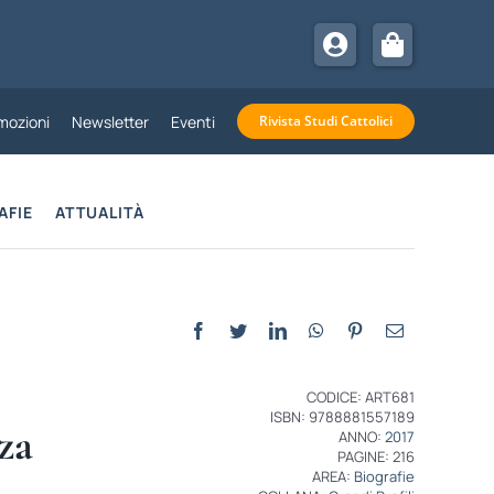
mozioni
Newsletter
Eventi
Rivista Studi Cattolici
AFIE
ATTUALITÀ
CODICE: ART681
ISBN: 9788881557189
za
ANNO:
2017
PAGINE: 216
AREA:
Biografie