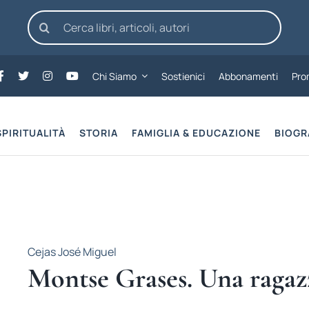
Cerca
per:
Chi Siamo
Sostienici
Abbonamenti
Pro
SPIRITUALITÀ
STORIA
FAMIGLIA & EDUCAZIONE
BIOGR
Cejas José Miguel
Montse Grases. Una ragaz