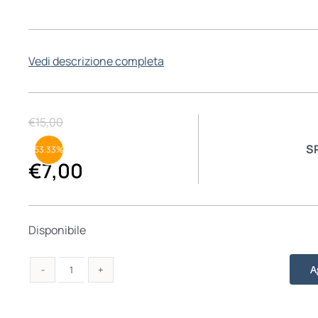
Vedi descrizione completa
€
15,00
S
53.33%
€
7,00
Disponibile
A
Montse
Grases.