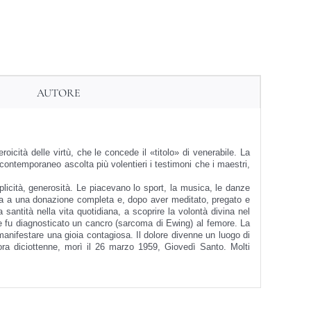
AUTORE
icità delle virtù, che le concede il «titolo» di venerabile. La
ontemporaneo ascolta più volentieri i testimoni che i maestri,
icità, generosità. Le piacevano lo sport, la musica, le danze
mava a una donazione completa e, dopo aver meditato, pregato e
ntità nella vita quotidiana, a scoprire la volontà divina nel
e fu diagnosticato un cancro (sarcoma di Ewing) al femore. La
anifestare una gioia contagiosa. Il dolore divenne un luogo di
ra diciottenne, morì il 26 marzo 1959, Giovedì Santo. Molti