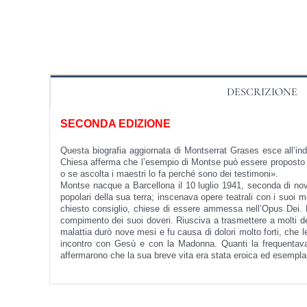
DESCRIZIONE
SECONDA EDIZIONE
Questa biografia aggiornata di Montserrat Grases esce all’indo
Chiesa afferma che l’esempio di Montse può essere proposto al
o se ascolta i maestri lo fa perché sono dei testimoni».
Montse nacque a Barcellona il 10 luglio 1941, seconda di nov
popolari della sua terra; inscenava opere teatrali con i suoi
chiesto consiglio, chiese di essere ammessa nel­l’Opus Dei. 
compimento dei suoi doveri. Riusciva a trasmettere a molti d
malattia durò nove mesi e fu causa di dolori molto forti, che
incontro con Gesù e con la Madonna. Quanti la frequentavan
affermarono che la sua breve vita era stata eroica ed esemplar