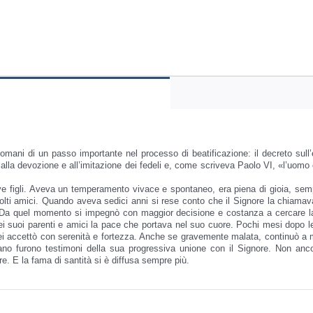
Una
ragazza
quantità
mani di un passo importante nel processo di beatificazione: il decreto sull’ero
la devozione e all’imitazione dei fedeli e, come scriveva Paolo VI, «l’uomo c
e figli. Aveva un temperamento vivace e spontaneo, era piena di gioia, sempl
 molti amici. Quando aveva sedici anni si rese conto che il Signore la chia
Da quel momento si impegnò con maggior decisione e costanza a cercare la sa
ei suoi parenti e amici la pace che portava nel suo cuore. Pochi mesi dopo l
 lei accettò con serenità e fortezza. Anche se gravemente malata, continuò a m
o furono testimoni della sua progressiva unione con il Signore. Non anco
e. E la fama di santità si è diffusa sempre più.