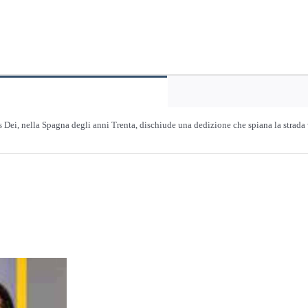
vostri
passi
quantità
Dei, nella Spagna degli anni Trenta, dischiude una dedizione che spiana la strada v