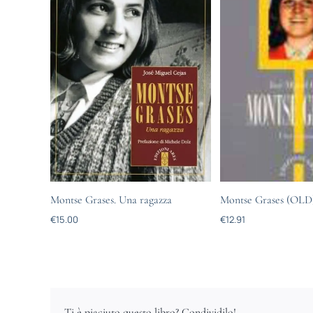
Montse Grases. Una ragazza
Montse Grases (OLD
€
15.00
€
12.91
Ti è piaciuto questo libro? Condividilo!