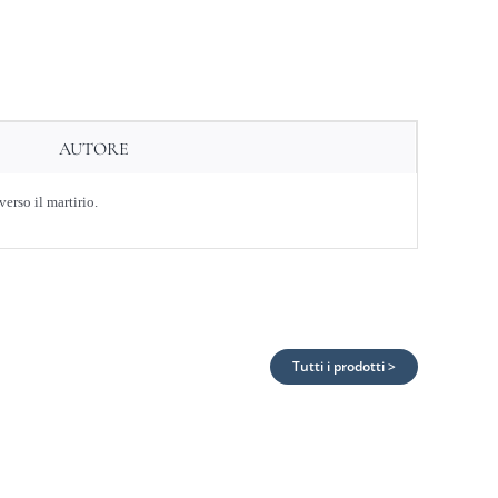
AUTORE
erso il martirio.
Tutti i prodotti >