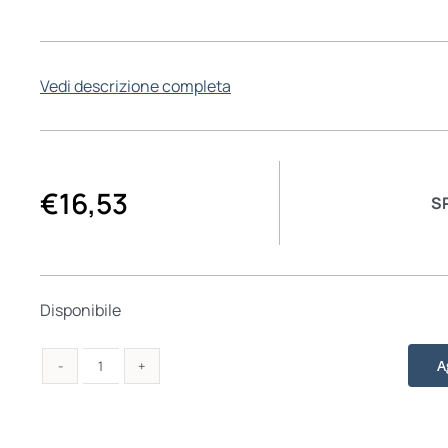
Vedi descrizione completa
€
16,53
S
Disponibile
A
Col
battere
dei