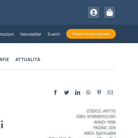
mozioni
Newsletter
Eventi
Rivista Studi Cattolici
AFIE
ATTUALITÀ
CODICE: ART115
ISBN: 9788881551361
i
ANNO:
1996
PAGINE: 208
AREA:
Spiritualità