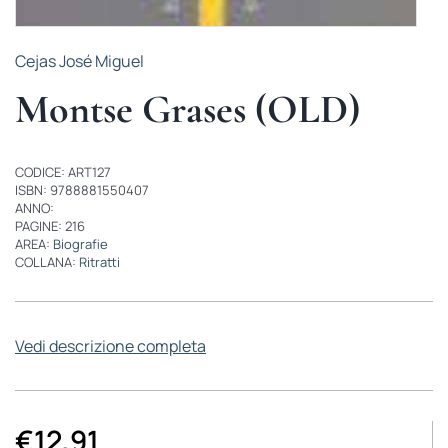
Cejas José Miguel
Montse Grases (OLD)
CODICE: ART127
ISBN: 9788881550407
ANNO:
PAGINE: 216
AREA:
Biografie
COLLANA:
Ritratti
Vedi descrizione completa
€
12,91