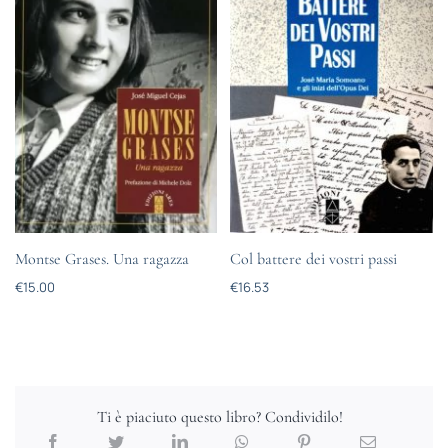
Montse Grases. Una ragazza
Col battere dei vostri passi
€
15.00
€
16.53
Ti è piaciuto questo libro? Condividilo!