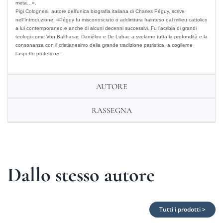
meta…».
Pigi Colognesi, autore dell’unica biografia italiana di Charles Péguy, scrive
nell’Introduzione: «Péguy fu misconosciuto o addirittura frainteso dal milieu cattolico
a lui contemporaneo e anche di alcuni decenni successivi. Fu l’acribia di grandi
teologi come Von Balthasar, Da­niélou e De Lubac a svelarne tutta la profondità e la
consonanza con il cristianesimo della grande tradizione patristica, a coglierne
l’aspetto profetico».
AUTORE
RASSEGNA
Dallo stesso autore
Tutti i prodotti >