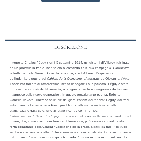
tenente
Peguy
quantità
DESCRIZIONE
Il tenente Charles Péguy morì il 5 settembre 1914, nei dintorni di Villeroy, fulminato
da un proiettile in fronte, mentre era al comando della sua compagnia. Cominciava
la battaglia della Marna. Si concludeva così, a soli 41 anni, l’esperienza
dell’indomito direttore dei
Cahiers de la Quinzaine
, affascinato da Giovanna d’Arco,
il socialista tornato al cattolicesimo, senza rinnegare il suo passato. Péguy è stato
uno dei grandi poeti del Novecento, una figura ardente e «irregolare» dal fascino
magnetico sulle nuove generazioni. In questo emozionante poema, Roberto
Gabellini rievoca l’itinerario spirituale dei giorni estremi del tenente Péguy: dai treni
imbandierati che lasciavano Parigi per il fronte, alle marce martoriate dalla
stanchezza e dalla sete, sino al fatale incontro con il nemico.
L’ultima marcia del tenente Péguy
è uno scavo sul senso della vita e sul mistero del
dolore, che, come insegnava l’autore di Véronique, può essere capovolto dalla
forza spiazzante della Grazia: «Lascia che sia la grazia a darsi da fare, / se vuole;
lei che è insidiosa, è scaltra, / che è sempre inattesa, è ostinata; / che se non viene
diritta, certo, / trova sempre un qualche modo, / per quanto strano, d’arrivare alla