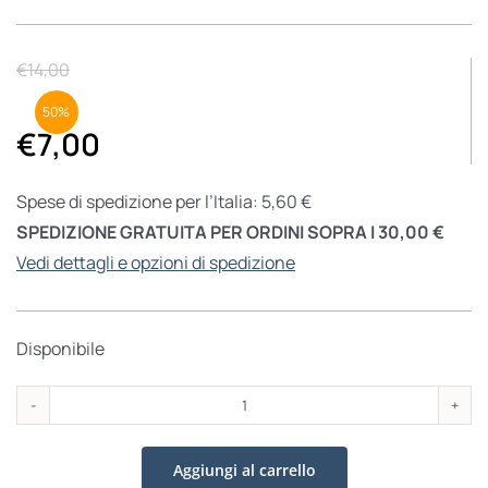
€
14,00
50%
€
7,00
Spese di spedizione per l’Italia: 5,60 €
SPEDIZIONE GRATUITA PER ORDINI SOPRA I 30,00 €
Vedi dettagli e opzioni di spedizione
Disponibile
L'ultima
marcia
Aggiungi al carrello
del