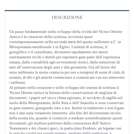
quantità
DESCRIZIONE
Un passo fondamentale nello sviluppo della civiltà del Vicino Oriente
Antico è la creazione della scrittura, avvenuta quasi
contemporaneamente nella seconda metà del quarto millennio a.C. in
Mesopotamia meridionale e in Egitto. I sistemi di scrittura, il
geroglifico e il cuneiforme, divennero rapidamente dei mezzi
estremamente ricchi e duttili per esprimere gran parte dell’esperienza
umana, dalla contabilità agli avvenimenti storici, dalla narrazione di
miti all’osservazione degli astri e alla geometria. Già all’inizio del
terzo millennio la storia comincia per noi a riempirsi di nomi di città, di
uomini, di dèi e gli antichi cominciano a comunicare con noi attraverso
i millenni.
Al primato nella creazione e nello sviluppo dei sistemi di scrittura il
Vicino Oriente unisce la fortuna della conservazione di migliaia di
documenti: i papiri nel secco clima egiziano, le tavolette di argilla nel
suolo della Mesopotamia, della Siria o dell’Anatolia si sono conservati
in gran numero, giungendo sino a noi. Inoltre la tradizione a essi legata
non è mai stata veramente interrotta: alla fine del diciottesimo secolo
della nostra èra, quando si cominciò a studiare scientificamente questi
documenti, gli studiosi partirono dalla conoscenza dell’Antico
Testamento e dei classici greci, in particolare Erodoto; un legame con
le antiche civiltà era quindi rimasto, mediato dalla tradizione, e