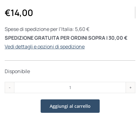
€
14,00
Spese di spedizione per l’Italia: 5,60 €
SPEDIZIONE GRATUITA PER ORDINI SOPRA I 30,00 €
Vedi dettagli e opzioni di spedizione
Disponibile
La
scrittura
Aggiungi al carrello
nel
Vicino
Oriente
antico