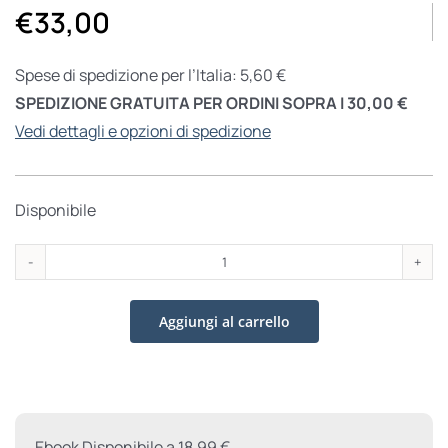
€
33,00
Spese di spedizione per l’Italia: 5,60 €
SPEDIZIONE GRATUITA PER ORDINI SOPRA I 30,00 €
Vedi dettagli e opzioni di spedizione
Disponibile
Il
cavallo
Aggiungi al carrello
rosso
(ed.
2026)
quantità
Ebook Disponibile a 18.99 €