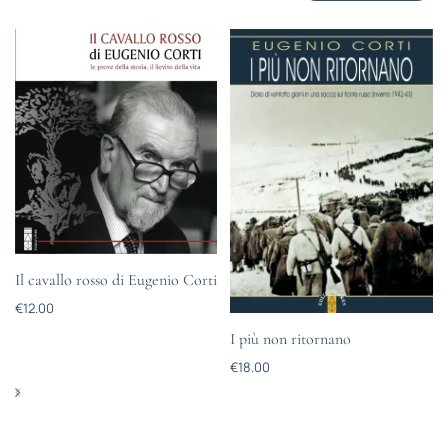
Il cavallo rosso di Eugenio Corti
€
12.00
I più non ritornano
€
18.00