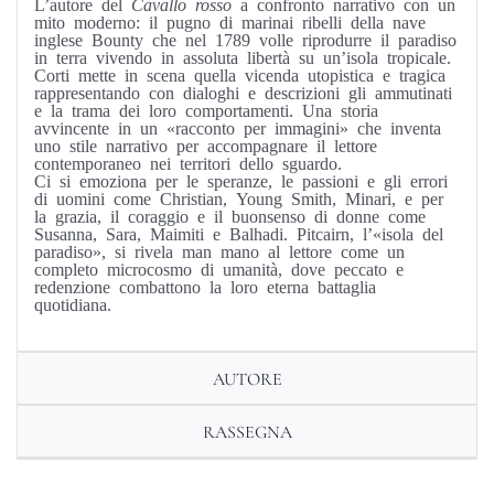
L’autore del
Cavallo rosso
a confronto narrativo con un
mito moderno: il pugno di marinai ribelli della nave
inglese Bounty che nel 1789 volle riprodurre il paradiso
in terra vivendo in assoluta libertà su un’isola tropicale.
Corti mette in scena quella vicenda utopistica e tragica
rappresentando con dialoghi e descrizioni gli ammutinati
e la trama dei loro comportamenti. Una storia
avvincente in un «racconto per immagini» che inventa
uno stile narrativo per accompagnare il lettore
contemporaneo nei territori dello sguardo.
Ci si emoziona per le speranze, le passioni e gli errori
di uomini come Christian, Young Smith, Minari, e per
la grazia, il coraggio e il buonsenso di donne come
Susanna, Sara, Maimiti e Balhadi. Pitcairn, l’«isola del
paradiso», si rivela man mano al lettore come un
completo microcosmo di umanità, dove peccato e
redenzione combattono la loro eterna battaglia
quotidiana.
AUTORE
RASSEGNA