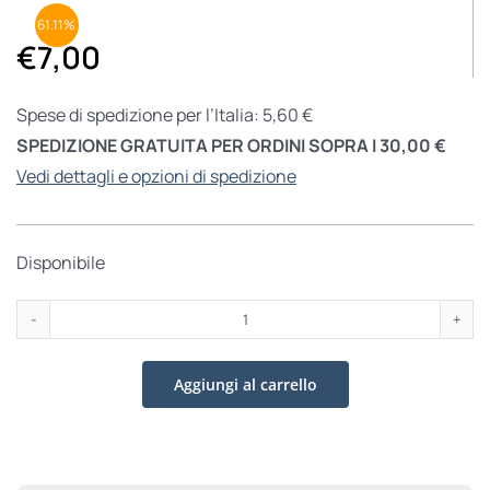
61.11%
€
7,00
Spese di spedizione per l’Italia: 5,60 €
SPEDIZIONE GRATUITA PER ORDINI SOPRA I 30,00 €
Vedi dettagli e opzioni di spedizione
Disponibile
L'isola
del
Aggiungi al carrello
Paradiso
quantità