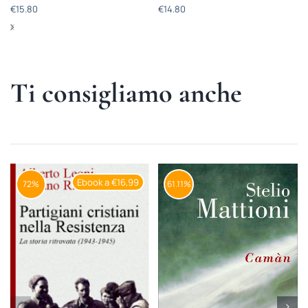
€
15.80
€
14.80
Ti consigliamo anche
Ebook a €16,99
72%
61.11%