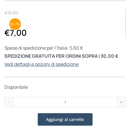
€
15,80
55.7%
€
7,00
Spese di spedizione per l’Italia: 5,60 €
SPEDIZIONE GRATUITA PER ORDINI SOPRA I 30,00 €
Vedi dettagli e opzioni di spedizione
Disponibile
Il
bambino
Aggiungi al carrello
di