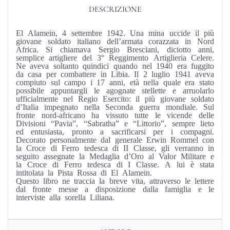
DESCRIZIONE
El Alamein, 4 settembre 1942. Una mina uccide il più
giovane soldato italiano dell’armata corazzata in Nord
Africa. Si chiamava Sergio Bresciani, diciotto anni,
semplice artigliere del 3° Reggimento Artiglieria Celere.
Ne aveva soltanto quindici quando nel 1940 era fuggito
da casa per combattere in Libia. Il 2 luglio 1941 aveva
compiuto sul campo i 17 anni, età nella quale era stato
possibile appuntargli le agognate stellette e arruolarlo
ufficialmente nel Regio Esercito: il più giovane soldato
d’Italia impegnato nella Seconda guerra mondiale. Sul
fronte nord-africano ha vissuto tutte le vicende delle
Divisioni “Pavia”, “Sabratha” e “Littorio”, sempre lieto
ed entusiasta, pronto a sacrificarsi per i compagni.
Decorato personalmente dal generale Erwin Rommel con
la Croce di Ferro tedesca di II Classe, gli verranno in
seguito assegnate la Medaglia d’Oro al Valor Militare e
la Croce di Ferro tedesca di I Classe. A lui è stata
intitolata la Pista Rossa di El Alamein.
Questo libro ne traccia la breve vita, attraverso le lettere
dal fronte messe a disposizione dalla famiglia e le
interviste alla sorella Liliana.