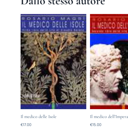
Dallo stesso autore
Il medico delle Isole
Il medico dell’Imper
€
17.00
€
15.00