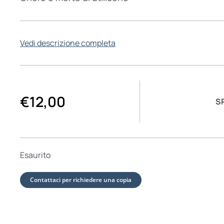
Vedi descrizione completa
€
12,00
S
Esaurito
Contattaci per richiedere una copia