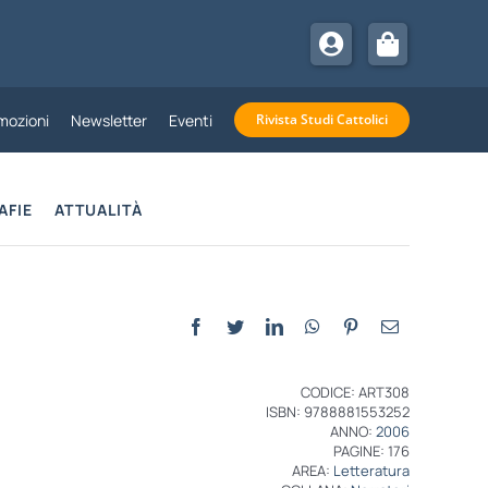
mozioni
Newsletter
Eventi
Rivista Studi Cattolici
AFIE
ATTUALITÀ
CODICE: ART308
ISBN: 9788881553252
ANNO:
2006
PAGINE: 176
AREA:
Letteratura