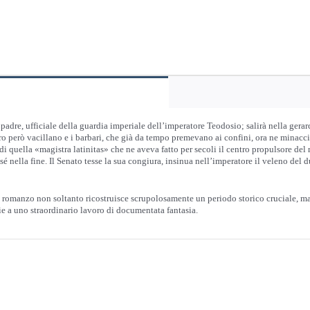
adre, ufficiale della guardia imperiale dell’imperatore Teodosio; salirà nella gerarch
ero però vacillano e i barbari, che già da tempo premevano ai confini, ora ne minacci
 di quella «magistra latinitas» che ne aveva fatto per secoli il centro propulsore del
sé nella fine. Il Senato tesse la sua congiura, insinua nell’imperatore il veleno del
romanzo non soltanto ricostruisce scrupolosamente un periodo storico cruciale, ma 
zie a uno straordinario lavoro di documentata fantasia.