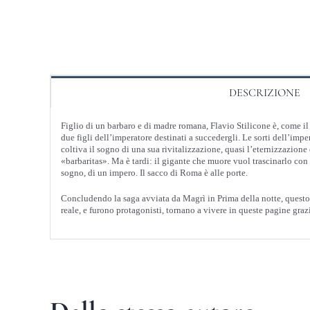
DESCRIZIONE
Figlio di un barbaro e di madre romana, Flavio Stilicone è, come il p
due figli dell’imperatore destinati a succedergli. Le sorti dell’imp
coltiva il sogno di una sua rivitalizzazione, quasi l’eternizzazione
«barbaritas». Ma è tardi: il gigante che muore vuol trascinarlo con 
sogno, di un impero. Il sacco di Roma è alle porte.
Concludendo la saga avviata da Magrì in Prima della notte, questo 
reale, e furono protagonisti, tornano a vivere in queste pagine gra