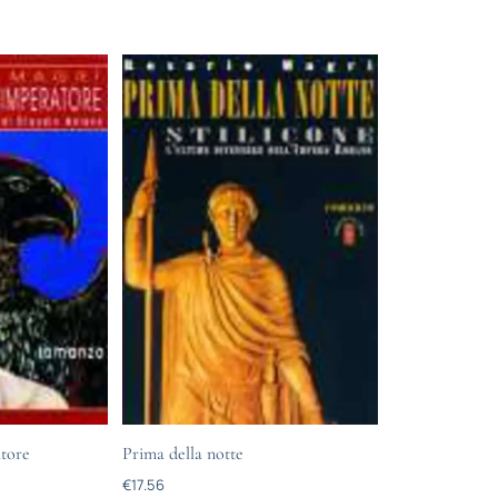
atore
Prima della notte
€
17.56