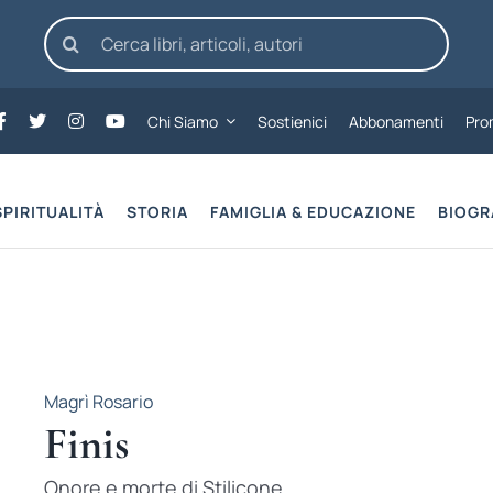
Cerca
per:
Chi Siamo
Sostienici
Abbonamenti
Pro
SPIRITUALITÀ
STORIA
FAMIGLIA & EDUCAZIONE
BIOGR
Magrì Rosario
Finis
Onore e morte di Stilicone