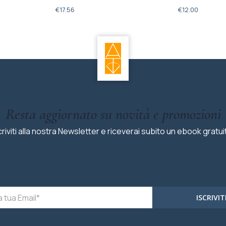
€
17.56
€
12.00
Resta aggiornato su novità e promozioni
criviti alla nostra Newsletter e riceverai subito un ebook gratui
ISCRIVIT