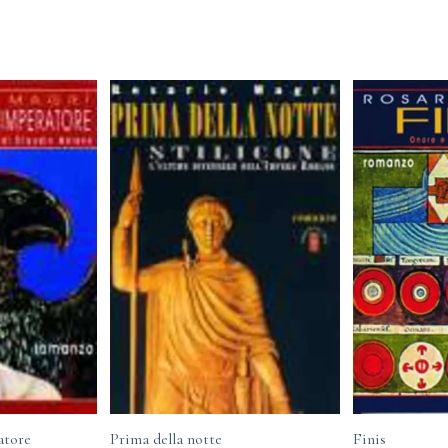
atore
Prima della notte
Finis