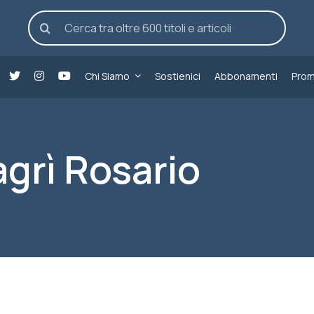
Cerca
per:
Chi Siamo
Sostienici
Abbonamenti
Prom
grì Rosario