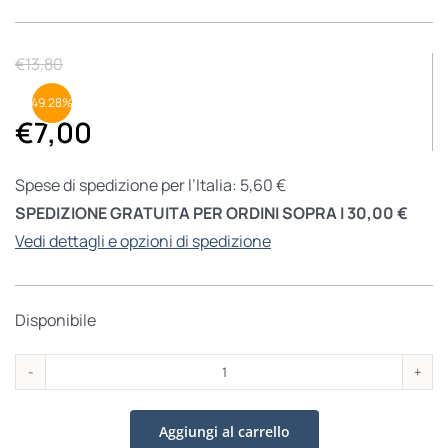
€
13,80
49.28%
€
7,00
Spese di spedizione per l’Italia: 5,60 €
SPEDIZIONE GRATUITA PER ORDINI SOPRA I 30,00 €
Vedi dettagli e opzioni di spedizione
Disponibile
Dalle
lettere
Aggiungi al carrello
di