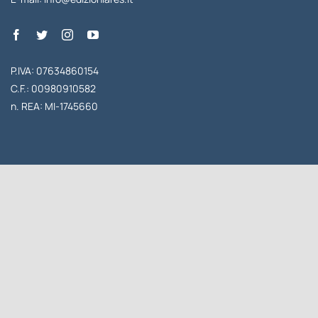
P.IVA: 07634860154
C.F.: 00980910582
n. REA: MI-1745660