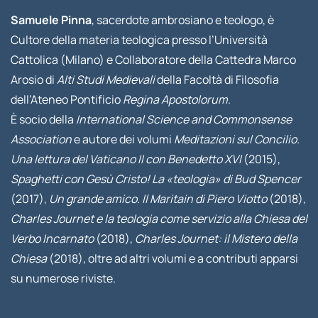
Samuele Pinna
, sacerdote ambrosiano e teologo, è
Cultore della materia teologica presso l’Università
Cattolica (Milano) e Collaboratore della Cattedra Marco
Arosio di
Alti Studi Medievali
della Facoltà di Filosofia
dell’Ateneo Pontificio
Regina Apostolorum
.
È socio della
International Science and Commonsense
Association
e autore dei volumi
Meditazioni sul Concilio.
Una lettura del Vaticano II con Benedetto XVI
(2015),
Spaghetti con Gesù Cristo! La «teologia» di Bud Spencer
(2017),
Un grande amico. Il Maritain di Piero Viotto
(2018),
Charles Journet e la teologia come servizio alla Chiesa del
Verbo Incarnato
(2018),
Charles Journet: il Mistero della
Chiesa
(2018), oltre ad altri volumi e a contributi apparsi
su numerose riviste.