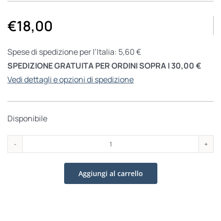
€
18,00
Spese di spedizione per l’Italia: 5,60 €
SPEDIZIONE GRATUITA PER ORDINI SOPRA I 30,00 €
Vedi dettagli e opzioni di spedizione
Disponibile
Da
Peter
Aggiungi al carrello
Pan
a
Neverland
quantità