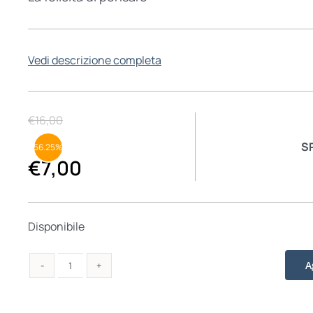
Vedi descrizione completa
€
16,00
S
56.25%
€
7,00
Disponibile
A
Giovani
idee