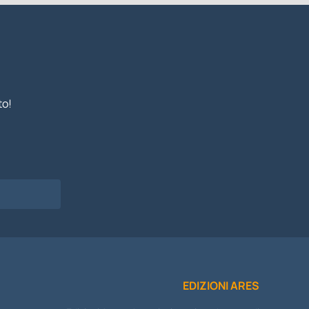
to!
I
EDIZIONI ARES