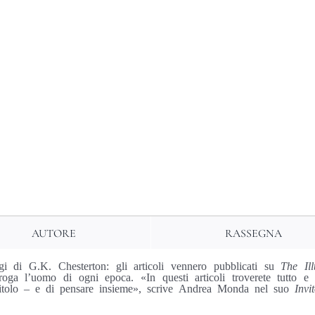
quantità
AUTORE
RASSEGNA
gi di G.K. Chesterton: gli articoli vennero pubblicati su
The Il
erroga l’uomo di ogni epoca. «In questi articoli troverete tutto e
totitolo – e di pensare insieme», scrive Andrea Monda nel suo
Invi