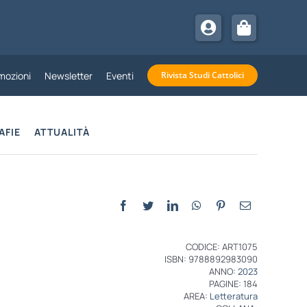
mozioni
Newsletter
Eventi
Rivista Studi Cattolici
AFIE
ATTUALITÀ
CODICE: ART1075
ISBN: 9788892983090
ANNO:
2023
PAGINE: 184
AREA:
Letteratura