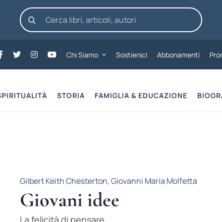
Cerca
per:
Chi Siamo
Sostienici
Abbonamenti
Pro
SPIRITUALITÀ
STORIA
FAMIGLIA & EDUCAZIONE
BIOGR
Gilbert Keith Chesterton
,
Giovanni Maria Molfetta
Giovani idee
La felicità di pensare