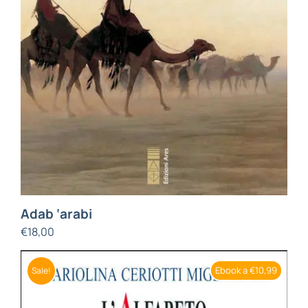
Adab ‘arabi
€
18,00
Ebook a €10,99
Sale!