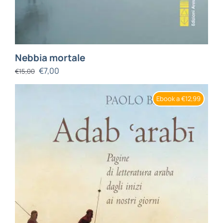
Nebbia mortale
€
7,00
€
15,00
Ebook a €12,99