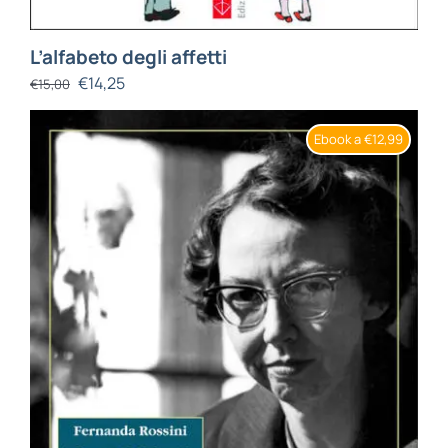
L’alfabeto degli affetti
€
14,25
€
15,00
Ebook a €12,99