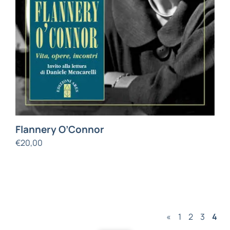
Flannery O’Connor
€
20,00
«
1
2
3
4