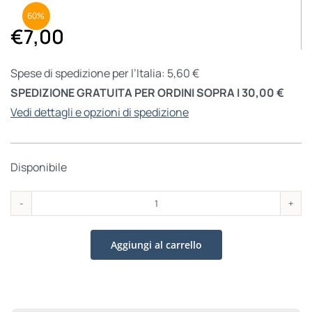
60%
€
7,00
Spese di spedizione per l’Italia: 5,60 €
SPEDIZIONE GRATUITA PER ORDINI SOPRA I 30,00 €
Vedi dettagli e opzioni di spedizione
Disponibile
Ancora
tutto
Aggiungi al carrello
da
imparare
quantità