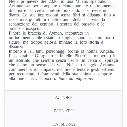
Nella primavera del 2020, in una Milano spettrale,
Arianna sta per compiere diciotto anni: è un momento
di crisi e lei cerca conforto iniziando a scrivere un
diario. Le sue impressioni senza filtri si dilatano fino a
ricostruire gli ultimi quattro anni della sua vita: la
separazione dei genitori, i segreti del passato e le
amicizie inaspettate.
Finora le braccia di Ayman, incontrato in
un’indimenticabile estate in Puglia, sono state un porto
sicuro, ma troppe gelosie minano la loro storia a
distanza.
Intorno a lei, tanti personaggi (come la nonna Angela,
l’inseparabile Giorgia o il fratello Pietro) si muovono in
un labirinto che sembra senza uscita, in cerca di spiragli
che diano un senso alla vita. Nel suo viaggio Arianna
continuerà a inciampare, mentire e tentare gesti estremi
per recuperare i frammenti della sua anima e scoprire
alla fine che… è
ancora tutto da imparare
.
AUTORE
ESTRATTI
RASSEGNA