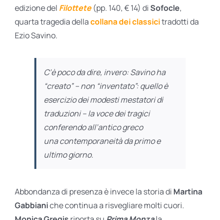
edizione del
Filottete
(pp. 140, € 14) di
Sofocle
,
quarta tragedia della
collana dei classici
tradotti da
Ezio Savino.
C’è poco da dire, invero: Savino ha
“creato” – non “inventato”: quello è
esercizio dei modesti mestatori di
traduzioni – la voce dei tragici
conferendo all’antico greco
una
contemporaneità
da primo e
ultimo giorno.
Abbondanza di presenza è invece la storia di
Martina
Gabbiani
che continua a risvegliare molti cuori.
Monica Gregis
riporta su
Prima Monza
la