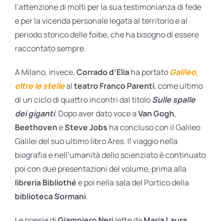
l’attenzione di molti per la sua testimonianza di fede
e per la vicenda personale legata al territorio e al
periodo storico delle foibe, che ha bisogno di essere
raccontato sempre.
A Milano, invece,
Corrado d’Elia
ha portato
Galileo,
oltre le stelle
al
teatro Franco Parenti
, come ultimo
di un ciclo di quattro incontri dal titolo
Sulle spalle
dei giganti
.
Dopo aver dato voce a
Van Gogh
,
Beethoven
e
Steve Jobs
ha concluso con il Galileo
Galilei del suo ultimo libro Ares. Il viaggio nella
biografia e nell’umanità dello scienziato è continuato
poi con due presentazioni del volume, prima alla
libreria Bibliothé
e poi nella sala del Portico della
biblioteca Sormani
.
Le poesie di
Giampiero Neri
lette da
Maria Laura