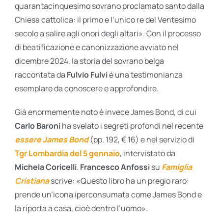
quarantacinquesimo sovrano proclamato santo dalla
Chiesa cattolica: il primo e l’unico re del Ventesimo
secolo a salire agli onori degli altari». Con il processo
di beatificazione e canonizzazione avviato nel
dicembre 2024, la storia del sovrano belga
raccontata da
Fulvio Fulvi
è una testimonianza
esemplare da conoscere e approfondire.
Già enormemente noto è invece James Bond, di cui
Carlo Baroni
ha svelato i segreti profondi nel recente
essere James Bond
(pp. 192, € 16) e nel servizio di
Tgr Lombardia del 5 gennaio
, intervistato da
Michela Coricelli
.
Francesco Anfossi
su
Famiglia
Cristiana
scrive: «Questo libro ha un pregio raro:
prende un’icona iperconsumata come James Bond e
la riporta a casa, cioè dentro l’uomo».