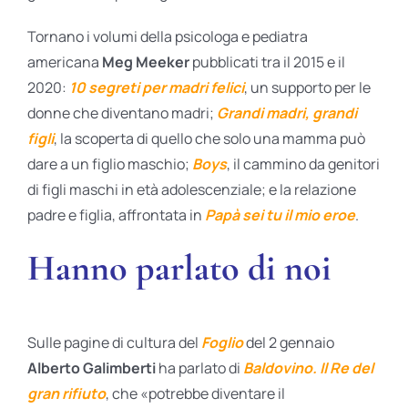
Tornano i volumi della psicologa e pediatra
americana
Meg Meeker
pubblicati tra il 2015 e il
2020:
10 segreti per madri felici
, un supporto per le
donne che diventano madri;
Grandi madri, grandi
figli
, la scoperta di quello che solo una mamma può
dare a un figlio maschio;
Boys
,
il cammino da genitori
di figli maschi in età adolescenziale; e la relazione
padre e figlia, affrontata in
Papà sei tu il mio eroe
.
Hanno parlato di noi
Sulle pagine di cultura del
Foglio
del 2 gennaio
Alberto Galimberti
ha parlato di
Baldovino. Il Re del
gran rifiuto
, che «potrebbe diventare il