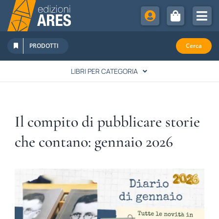
Salta
al
Tog
contenuto
Nav
Chi Siamo
PRODOTTI
Cerca
Sostienici
LIBRI PER CATEGORIA
Abbonamenti
LETTERATURA
Promozioni
Il compito di pubblicare storie
Newsletter
SPIRITUALITÀ
che contano: gennaio 2026
Eventi
Rivista Studi Cattolici
STORIA
FAMIGLIA & EDUCAZIONE