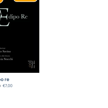
o re
€
7,00
0