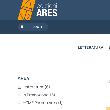
Salta
al
contenuto
PRODOTTI
LETTERATURA
AREA
Letteratura
(6)
In Promozione
(5)
HOME Pasqua Ares
(1)