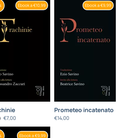
Ebook a €10,99
Ebook a €9,99
%
chinie
Prometeo incatenato
€
7,00
€
14,00
0
Ebook a €9,99
%