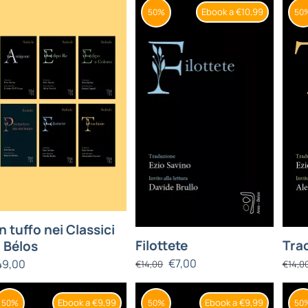
Ebook a €10,99
50%
50
n tuffo nei Classici
Filottete
Tra
i Bélos
€
7,00
49,00
€
14,00
€
14,0
Ebook a €9,99
Ebook a €9,99
50%
50%
50