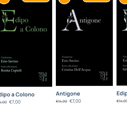
Edip
Antigone
dipo a Colono
€
7,00
€
14,0
€
7,00
€
14,00
4,00