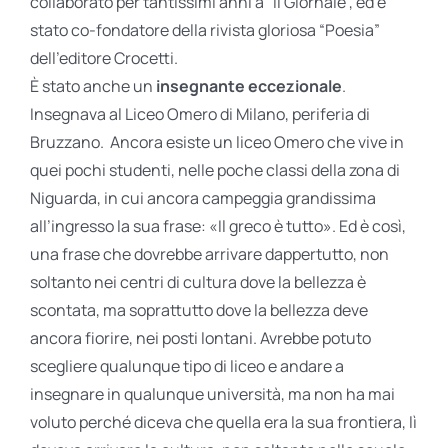
collaborato per tantissimi anni a “il Giornale”, ed è
stato co-fondatore della rivista gloriosa “Poesia”
dell’editore Crocetti.
È stato anche un
insegnante eccezionale
.
Insegnava al Liceo Omero di Milano, periferia di
Bruzzano. Ancora esiste un liceo Omero che vive in
quei pochi studenti, nelle poche classi della zona di
Niguarda, in cui ancora campeggia grandissima
all’ingresso la sua frase: «Il greco è tutto». Ed è così,
una frase che dovrebbe arrivare dappertutto, non
soltanto nei centri di cultura dove la bellezza è
scontata, ma soprattutto dove la bellezza deve
ancora fiorire, nei posti lontani. Avrebbe potuto
scegliere qualunque tipo di liceo e andare a
insegnare in qualunque università, ma non ha mai
voluto perché diceva che quella era la sua frontiera, lì