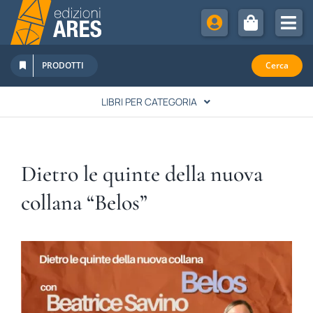
Salta
al
Tog
contenuto
Nav
Chi Siamo
PRODOTTI
Cerca
Sostienici
LIBRI PER CATEGORIA
Abbonamenti
LETTERATURA
Promozioni
Dietro le quinte della nuova
Newsletter
SPIRITUALITÀ
collana “Belos”
Eventi
Rivista Studi Cattolici
STORIA
FAMIGLIA & EDUCAZIONE