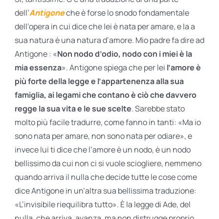
dell’
Antigone
che è forse lo snodo fondamentale
dell’opera in cui dice che lei è nata per amare, e la a
sua natura è una natura d’amore. Mio padre fa dire ad
Antigone : «
Non nodo d’odio, nodo con i miei è la
mia essenza
». Antigone spiega che per lei
l’amore è
più forte della legge
e l’appartenenza alla sua
famiglia, ai legami che contano è ciò che davvero
regge la sua vita e le sue scelte
. Sarebbe stato
molto più facile tradurre, come fanno in tanti: «Ma io
sono nata per amare, non sono nata per odiare», e
invece lui ti dice che l’amore è un nodo, è un nodo
bellissimo da cui non ci si vuole sciogliere, nemmeno
quando arriva il nulla che decide tutte le cose come
dice Antigone in un’altra sua bellissima traduzione:
«L’invisibile riequilibra tutto». È la legge di Ade, del
nulla, che arriva, avanza, ma non distrugge proprio