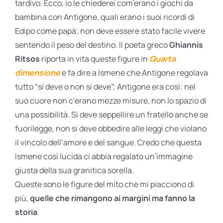
tardivo. Ecco, io le chiederei com’erano i giochi da
bambina con Antigone, quali erano i suoi ricordi di
Edipo come papà; non deve essere stato facile vivere
sentendo il peso del destino. Il poeta greco
Ghiannis
Ritsos
riporta in vita queste figure in
Quarta
dimensione
e fa dire a Ismene che Antigone regolava
tutto “si deve o non si deve”; Antigone era così: nel
suo cuore non c’erano mezze misure, non lo spazio di
una possibilità. Si deve seppellire un fratello anche se
fuorilegge, non si deve obbedire alle leggi che violano
il vincolo dell’amore e del sangue. Credo che questa
Ismene così lucida ci abbia regalato un’immagine
giusta della sua granitica sorella.
Queste sono le figure del mito che mi piacciono di
più,
quelle che rimangono ai margini ma fanno la
storia
.