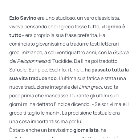
Ezio Savino
era uno studioso, un vero classicista,
viveva pensando che il greco fosse tutto, «
Il greco è
tutto
» era proprio la sua frase preferita. Ha
cominciato giovanissimo a tradurre testi letterari
greci iniziando, a soli ventiquattro anni, con la
Guerra
del Peloponneso
di Tucidide. Da lì ha poi tradotto
Sofocle, Euripide, Eschilo, i Lirici…
ha passato tutta la
sua vita traducendo
. L’ultima sua fatica è stata una
nuova traduzione integrale dei
Lirici greci
, uscita
poco prima che mancasse. Durante gli ultimi suoi
giorni mi ha dettato l’indice dicendo: «Se scrivi male il
greco ti taglio le mani». La precisione testuale era
una cosa importantissima per lui.
È stato anche un bravissimo
giornalista
, ha