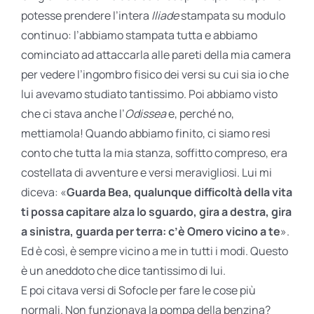
potesse prendere l’intera
Iliade
stampata su modulo
continuo: l’abbiamo stampata tutta e abbiamo
cominciato ad attaccarla alle pareti della mia camera
per vedere l’ingombro fisico dei versi su cui sia io che
lui avevamo studiato tantissimo. Poi abbiamo visto
che ci stava anche l’
Odissea
e, perché no,
mettiamola! Quando abbiamo finito, ci siamo resi
conto che tutta la mia stanza, soffitto compreso, era
costellata di avventure e versi meravigliosi. Lui mi
diceva: «
Guarda Bea, qualunque difficoltà della vita
ti possa capitare alza lo sguardo, gira a destra, gira
a sinistra, guarda per terra: c’è Omero vicino a te
».
Ed è così, è sempre vicino a me in tutti i modi. Questo
è un aneddoto che dice tantissimo di lui.
E poi citava versi di Sofocle per fare le cose più
normali. Non funzionava la pompa della benzina?