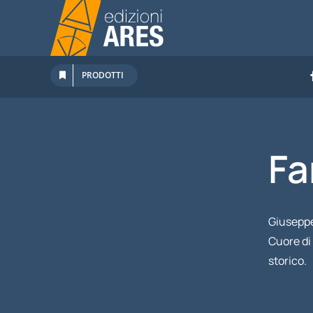
Salta
al
contenuto
PRODOTTI
Fa
Giuseppe
Cuore di 
storico.