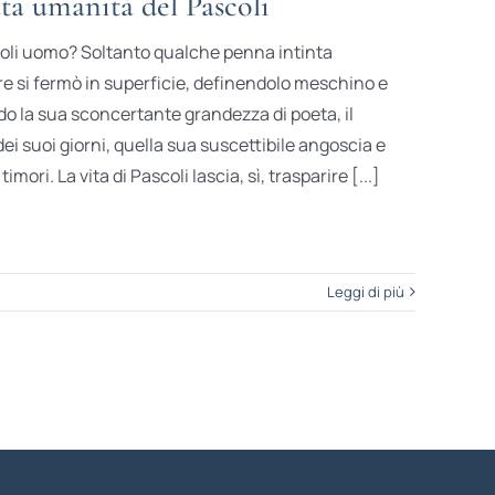
a umanità del Pascoli
oli uomo? Soltanto qualche penna intinta
re si fermò in superficie, definendolo meschino e
do la sua sconcertante grandezza di poeta, il
ei suoi giorni, quella sua suscettibile angoscia e
imori. La vita di Pascoli lascia, sì, trasparire [...]
Leggi di più