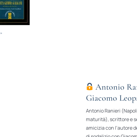
»
Antonio Rani
Giacomo Leop
Antonio Ranieri (Napoli 
maturità), scrittore e 
amicizia con l’autore de
di sodalizio con Giacom