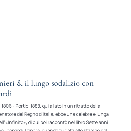
eri & il lungo sodalizio con
ardi
1806 - Portici 1888, qui a lato in un ritratto della
senatore del Regno d’Italia, ebbe una celebre e lunga
ll’«Infinito», di cui poi raccontò nel libro Sette anni
o Leopardi. L’opera, quando fu data alle stampe nel