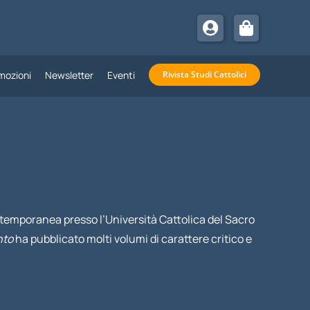
mozioni
Newsletter
Eventi
Rivista Studi Cattolici
ontemporanea presso l’Università Cattolica del Sacro
nto
ha pubblicato molti volumi di carattere critico e