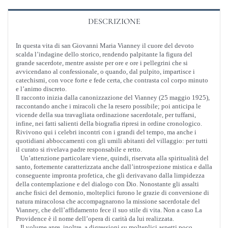
DESCRIZIONE
In questa vita di san Giovanni Maria Vianney il cuore del devoto
scalda l’indagine dello storico, rendendo palpitante la figura del
grande sacerdote, mentre assiste per ore e ore i pellegrini che si
avvicendano al confessionale, o quando, dal pulpito, impartisce i
catechismi, con voce forte e fede certa, che contrasta col corpo minuto
e l’animo discreto.
Il racconto inizia dalla canonizzazione del Vianney (25 maggio 1925),
raccontando anche i miracoli che la resero possibile; poi anticipa le
vicende della sua travagliata ordinazione sacerdotale, per tuffarsi,
infine, nei fatti salienti della biografia ripresi in ordine cronologico.
Rivivono qui i celebri incontri con i grandi del tempo, ma anche i
quotidiani abboccamenti con gli umili abitanti del villaggio: per tutti
il curato si rivelava padre responsabile e retto.
Un’attenzione particolare viene, quindi, riservata alla spiritualità del
santo, fortemente caratterizzata anche dall’introspezione mistica e dalla
conseguente impronta profetica, che gli derivavano dalla limpidezza
della contemplazione e del dialogo con Dio. Nonostante gli assalti
anche fisici del demonio, molteplici furono le grazie di conversione di
natura miracolosa che accompagnarono la missione sacerdotale del
Vianney, che dell’affidamento fece il suo stile di vita. Non a caso La
Providence è il nome dell’opera di carità da lui realizzata.
Il volume apre, inoltre, a digressioni su molteplici aspetti poco