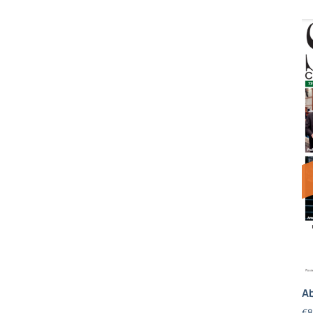
Ab
€
8