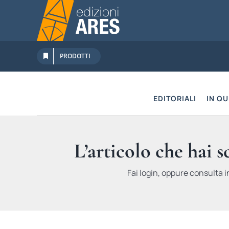
Salta
al
contenuto
PRODOTTI
EDITORIALI
IN Q
L’articolo che hai 
Fai login, oppure consulta i