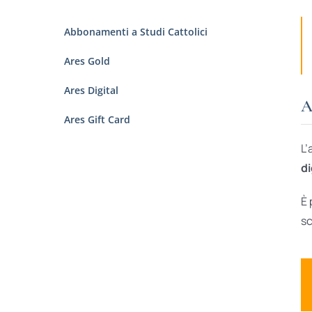
Abbonamenti a Studi Cattolici
Ares Gold
Ares Digital
A
Ares Gift Card
L’
di
È 
sc