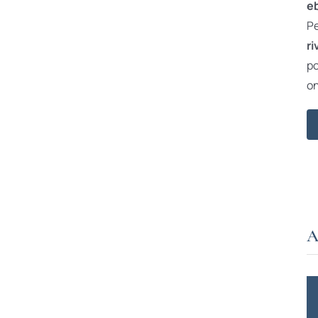
e
Pe
ri
po
on
A