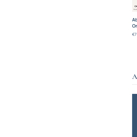
Ab
On
€
7
A