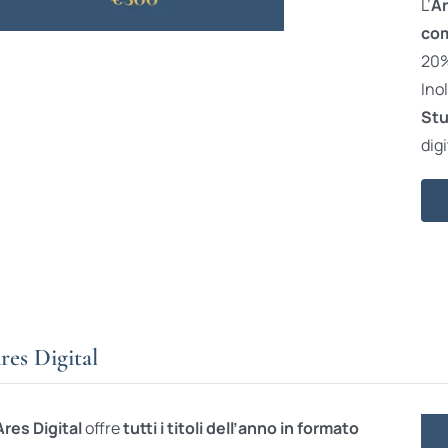
L’
Ar
com
20% 
Ino
Stu
digi
res Digital
Ares Digital
offre
tutti i titoli dell’anno in formato