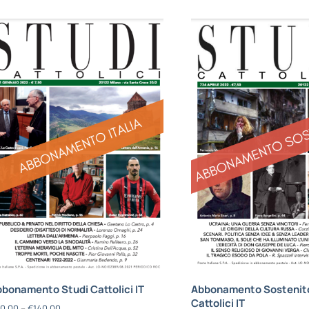
bonamento Studi Cattolici IT
Abbonamento Sostenito
Cattolici IT
0,00
–
€
140,00