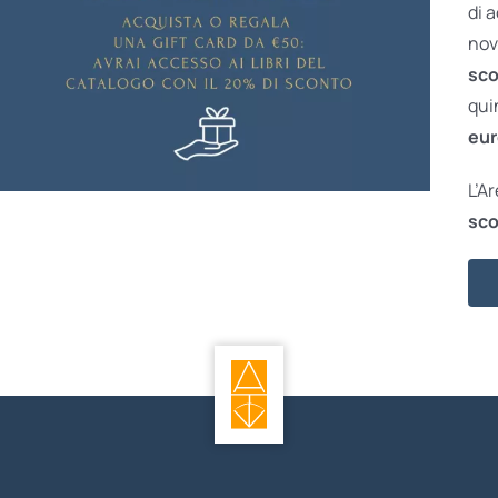
di 
nov
sco
qui
eur
L’A
sco