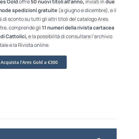
es Gold
offre
50 nuovi titoli all’anno,
inviati in
due
ode spedizioni gratuite
(a giugno e dicembre), e il
di sconto su tutti gli altri titoli del catalogo Ares.
ltre, comprende gli
11 numeri della rivista cartacea
di Cattolici,
e la possibilità di consultare l’archivio
tale e la Rivista online.
Acquista l’Ares Gold a €300