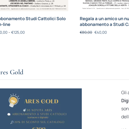
bonamento Studi Cattolici Solo
Regala a un amico un n
-line
abbonamento a Studi Ca
0,00
–
€
125,00
€
80,00
€
40,00
res Gold
Gli
Dig
son
dell