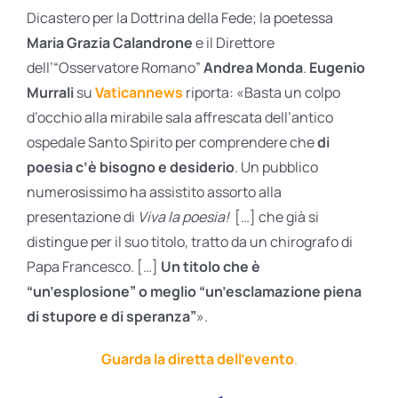
Dicastero per la Dottrina della Fede; la poetessa
Maria Grazia Calandrone
e il Direttore
dell’“Osservatore Romano”
Andrea Monda
.
Eugenio
Murrali
su
Vaticannews
riporta: «Basta un colpo
d’occhio alla mirabile sala affrescata dell’antico
ospedale Santo Spirito per comprendere che
di
poesia c’è bisogno e desiderio
. Un pubblico
numerosissimo ha assistito assorto alla
presentazione di
Viva la poesia!
[…] che già si
distingue per il suo titolo, tratto da un chirografo di
Papa Francesco. […]
Un titolo che è
“un’esplosione” o meglio “un’esclamazione piena
di stupore e di speranza”
».
Guarda la diretta dell’evento
.