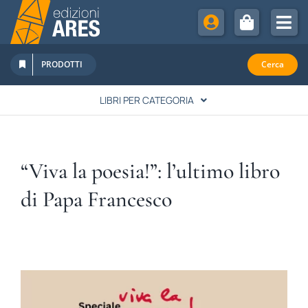
Salta
al
Tog
contenuto
Nav
Chi Siamo
PRODOTTI
Cerca
Sostienici
LIBRI PER CATEGORIA
Abbonamenti
LETTERATURA
Promozioni
“Viva la poesia!”: l’ultimo libro
Newsletter
SPIRITUALITÀ
di Papa Francesco
Eventi
Rivista Studi Cattolici
STORIA
FAMIGLIA & EDUCAZIONE