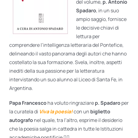
del volume,
p. Antonio
Spadaro
, in un suo
ampio saggio, fornisce
le decisive chiavi di
lettura per
comprendere l’intelligenza letteraria del Pontefice,
delineando il vasto panorama degli autori che hanno
costellato la sua formazione. Svela, inoltre, aspetti
inediti della sua passione per la letteratura
intervistando un suo alunno al Liceo di Santa Fe, in
Argentina.
Papa Francesco
ha voluto ringraziare
p. Spadaro
per
la curatela di
Viva la poesia!
con un
biglietto
autografo
nel quale, tra l’altro, esprime il desiderio
che la poesia salga in cattedra in tutte le Istituzioni
accademiche pontificie
👇🏻