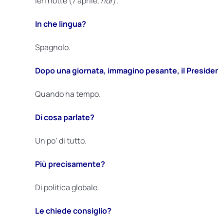
Ieri notte (7 aprile,
ndr
).
In che lingua?
Spagnolo.
Dopo una giornata, immagino pesante, il Presiden
Quando ha tempo.
Di cosa parlate?
Un po’ di tutto.
Più precisamente?
Di politica globale.
Le chiede consiglio?