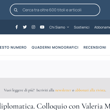
Cerca
per:
Chi Siamo
Sostienici
Abboname
UESTO NUMERO
QUADERNI MONOGRAFICI
RECENSIONI
Vuoi leggere di più? Iscriviti alla
newsletter
o
abbonati alla rivista
.
diplomatica. Colloquio con Valeria 