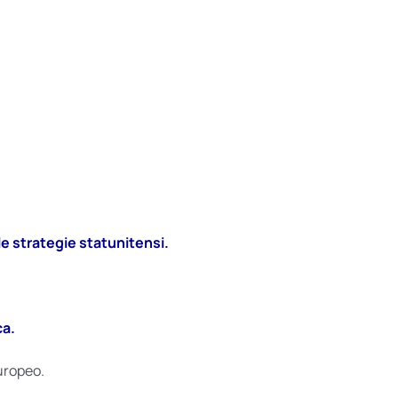
le strategie statunitensi.
ca.
uropeo.