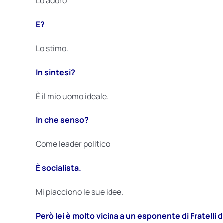
Lo adoro
E?
Lo stimo.
In sintesi?
È il mio uomo ideale.
In che senso?
Come leader politico.
È socialista.
Mi piacciono le sue idee.
Però lei è molto vicina a un esponente di Fratelli d’