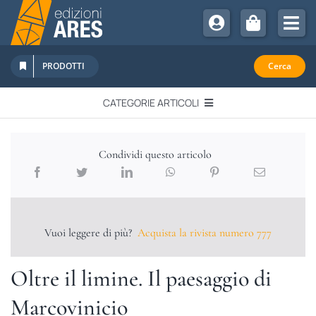
Salta
al
Tog
contenuto
Nav
Chi Siamo
PRODOTTI
Cerca
Sostienici
CATEGORIE ARTICOLI
Abbonamenti
EDITORIALI
Promozioni
Condividi questo articolo
Newsletter
IN QUESTO NUMERO
Eventi
Libri Ares
Vuoi leggere di più?
Acquista la rivista numero 777
QUADERNI MONOGRAFICI
Oltre il limine. Il paesaggio di
RECENSIONI
Marcovinicio