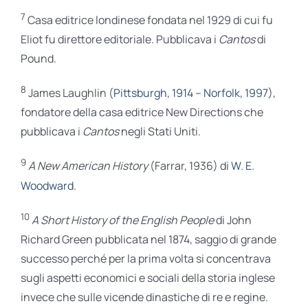
7
Casa editrice londinese fondata nel 1929 di cui fu
Eliot fu direttore editoriale. Pubblicava i
Cantos
di
Pound.
8
James Laughlin (
Pittsburgh
,
1914
–
Norfolk
,
1997
),
fondatore della casa editrice New Directions che
pubblicava i
Cantos
negli Stati Uniti.
9
A New American History
(Farrar, 1936) di
W. E.
Woodward
.
10
A Short History of the English People
di John
Richard Green pubblicata nel 1874, saggio di grande
successo perché per la prima volta si concentrava
sugli aspetti economici e sociali della storia inglese
invece che sulle vicende dinastiche di re e regine.