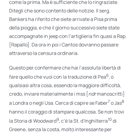
come la prima. Ma è sufficiente che lo ringraziate.
Ditegli che sono contento delle notizie. Il serg.
Bankers ha riferito che siete arrivate a Pisa prima
della pioggia, e che il giorno successivo siete state
accompagnate in jeep con l’artiglieria fin quasi a Rap.
[Rapallo]. Da ora in poi i Cantos dovranno passare
attraverso la censura ordinaria.
Questo per confermare che hai l’assoluta libertà di
6
fare quello che vuoi con la traduzione di Pea
, o
qualsiasi altra cosa, essendo la maggiore difficoltà,
credo, inviare materialmente i mss [
ndr
manoscritti]
7
8
a Londra o negli Usa. Cerca di capire se Faber
o Jas
hanno il coraggio di stampare qualcosa. Se non trovi
9
10
la Storia di Woodward
, c’è la St. d’Inghilterra
di
Greene, senza la costa, molto interessante per