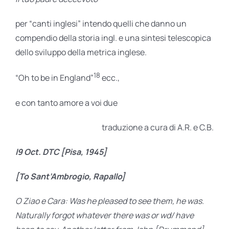
per “canti inglesi” intendo quelli che danno un
compendio della storia ingl. e una sintesi telescopica
dello sviluppo della metrica inglese.
18
“Oh to be in England”
ecc.,
e con tanto amore a voi due
traduzione a cura di A.R. e C.B.
l9 Oct. DTC [Pisa, 1945]
[To Sant’Ambrogio, Rapallo]
O Ziao e Cara: Was he pleased to see them, he was.
Naturally forgot whatever there was or wd/ have