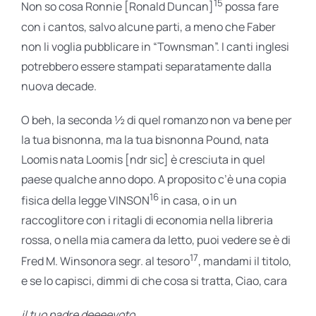
15
Non so cosa Ronnie [Ronald Duncan]
possa fare
con i cantos, salvo alcune parti, a meno che Faber
non li voglia pubblicare in “Townsman”. I canti inglesi
potrebbero essere stampati separatamente dalla
nuova decade.
O beh, la seconda ½ di quel romanzo non va bene per
la tua bisnonna, ma la tua bisnonna Pound, nata
Loomis nata Loomis [ndr sic] è cresciuta in quel
paese qualche anno dopo. A proposito c’è una copia
16
fisica della legge VINSON
in casa, o in un
raccoglitore con i ritagli di economia nella libreria
rossa, o nella mia camera da letto, puoi vedere se è di
17
Fred M. Winsonora segr. al tesoro
, mandami il titolo,
e se lo capisci, dimmi di che cosa si tratta, Ciao, cara
il tuo padre deeeevoto