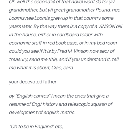
Oh well the second % of that novel wont do for yr/
grandmother, but y/l great grandmother Pound, nee
Loomis nee Loomis grew up in that country some
years later. By the way there is a copy of a VINSON bill
in the house, either in cardboard folder with
economic stuff in red book case, or in my bed room
could you see if it is by Fred M. Vinson now sec/ of
treasury, send me title, and if you understand it, tell
me what it is about, Ciao, cara
your deeevoted father
by “English cantos” I mean the ones that give a
resume of Eng/ history and telescopic squash of
development of english metric.
“Oh to be in England” etc,