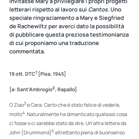
invitasse Mary a privilegiare i propri progetti
letterari rispetto al lavoro sui
Cantos
. Uno
speciale ringraziamento a Mary e Siegfried
de Rachewiltz per averci dato la possibilità
di pubblicare questa preziosa testimonianza
di cui proponiamo una traduzione
commentata.
1
19 ott. DTC
[Pisa, 1945]
2
[a: Sant’Ambrogio
, Rapallo]
3
O Ziao
e Cara: Certo che è stato felice di vederle,
4
molto
. Naturalmente ha dimenticato qualsiasi cosa
ci fosse o ci sarebbe stato da dire. Un’altra lettera da
5
John [Drummond]
altrettanto piena di buonsenso