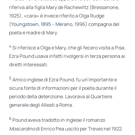
riferiva alla figlia Mary de Rachewiltz (Bressanone,
1925); «cara» è invece riferito a Olga Rudge
(
Youngstown, 1895 –
Merano
, 1996) compagna del
poeta e madre di Mary.
4
Si riferisce a Olga e Mary, che gli fecero visita a Pisa;
Ezra Pound usava infatti rivolgersi in terza persona ai
diretti interessati.
5
Amico inglese di Ezra Pound, fu un’importante e
sicura fonte di informazioni per il poeta durante il
periodo della detenzione. Lavorava al Quartiere
generale degli Alleati a Roma.
6
Pound aveva tradotto in inglese il romanzo
Moscardino
di Enrico Pea uscito per Treves nel 1922.