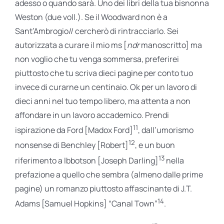
adesso o quando sarà. Uno dei libri della tua bisnonna
Weston (due voll.). Se il Woodward non è a
Sant’Ambrogio// cercherò di rintracciarlo. Sei
autorizzata a curare il mio ms [
ndr
manoscritto] ma
non voglio che tu venga sommersa, preferirei
piuttosto che tu scriva dieci pagine per conto tuo
invece di curarne un centinaio. Ok per un lavoro di
dieci anni nel tuo tempo libero, ma attenta a non
affondare in un lavoro accademico. Prendi
11
ispirazione da Ford [Madox Ford]
, dall’umorismo
12
nonsense di Benchley [Robert]
, e un buon
13
riferimento a Ibbotson [Joseph Darling]
nella
prefazione a quello che sembra (almeno dalle prime
pagine) un romanzo piuttosto affascinante di J.T.
14
Adams [Samuel Hopkins] “Canal Town”
.