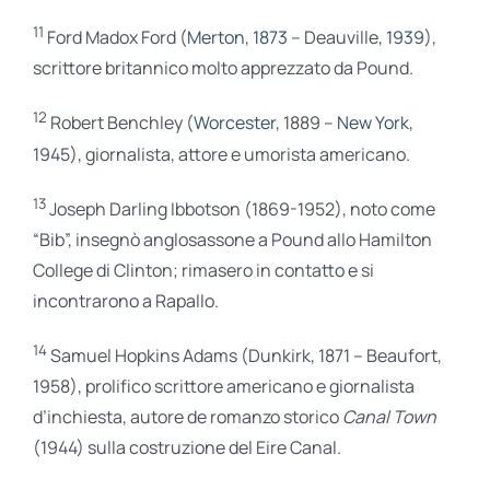
11
Ford Madox Ford (
Merton
,
1873
– Deauville,
1939
),
scrittore britannico molto apprezzato da Pound.
12
Robert Benchley (
Worcester
, 1889 –
New York
,
1945), giornalista, attore e umorista americano.
13
Joseph Darling Ibbotson (1869-1952), noto come
“Bib”, insegnò anglosassone a Pound allo Hamilton
College di Clinton; rimasero in contatto e si
incontrarono a Rapallo.
14
Samuel Hopkins Adams (Dunkirk, 1871 – Beaufort,
1958), prolifico scrittore americano e giornalista
d’inchiesta, autore de romanzo storico
Canal Town
(1944) sulla costruzione del Eire Canal.