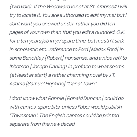
(two vols). If the Woodward is not at St. Ambros// I will
try to locate it. You are authorized to edit my ms/ but I
dont want you snowed under, rather you did ten
pages of your own than that you edit a hundred. O.K.
for a ten years job in yr/ spare time, but mustn’t sink
in scholastic etc. .reference to Ford [Madox Ford] in
some Benchley [Robert] nonsense, and a nice ref/ to
Ibbotson [Joseph Darling] in preface to what seems
(at least at start) a rather charming novel by J.T.
Adams [Samuel Hopkins] “Canal Town”.
I dont know what Ronnie [Ronald Duncan] could do
with cantos, spare bits, unless Faber would publish
“Townsman”. The English cantos could be printed
separate from the new decad.