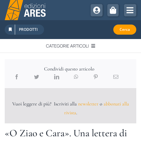
Salta
al
Tog
contenuto
Nav
Chi Siamo
PRODOTTI
Cerca
Sostienici
CATEGORIE ARTICOLI
Abbonamenti
EDITORIALI
Promozioni
Condividi questo articolo
Newsletter
IN QUESTO NUMERO
Eventi
Libri Ares
Vuoi leggere di più? Iscriviti alla
newsletter
o
abbonati alla
QUADERNI MONOGRAFICI
rivista
.
RECENSIONI
«O Ziao e Cara». Una lettera di