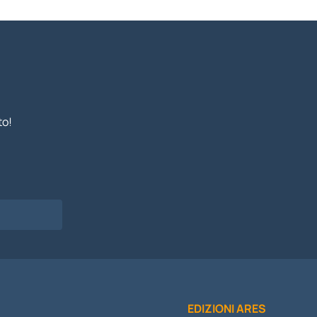
to!
I
EDIZIONI ARES