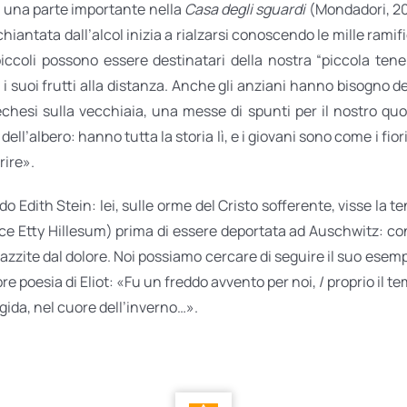
oca una parte importante nella
Casa degli sguardi
(Mondadori, 20
chiantata dall’alcol inizia a rialzarsi conoscendo le mille ramifi
ccoli possono essere destinatari della nostra “piccola tener
 suoi frutti alla distanza. Anche gli anziani hanno bisogno d
chesi sulla vecchiaia, una messe di spunti per il nostro qu
dell’albero: hanno tutta la storia lì, e i giovani sono come i fior
rire».
o Edith Stein: lei, sulle orme del Cristo sofferente, visse la t
lce Etty Hillesum) prima di essere deportata ad Auschwitz: co
azzite dal dolore. Noi possiamo cercare di seguire il suo esem
re poesia di Eliot: «Fu un freddo avvento per noi, / proprio il t
igida, nel cuore dell’inverno…».