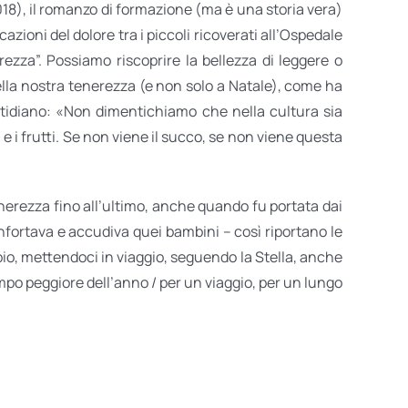
18), il romanzo di formazione (ma è una storia vera)
cazioni del dolore tra i piccoli ricoverati all’Ospedale
ezza”. Possiamo riscoprire la bellezza di leggere o
ella nostra tenerezza (e non solo a Natale), come ha
otidiano: «Non dimentichiamo che nella cultura sia
i e i frutti. Se non viene il succo, se non viene questa
enerezza fino all’ultimo, anche quando fu portata dai
nfortava e accudiva quei bambini – così riportano le
pio, mettendoci in viaggio, seguendo la Stella, anche
empo peggiore dell’anno / per un viaggio, per un lungo