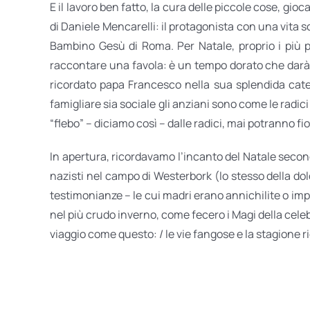
E il lavoro ben fatto, la cura delle piccole cose, gi
di Daniele Mencarelli: il prota­go­nista con una vita s
Bambino Gesù di Roma. Per Natale, proprio i più pi
raccontare una favola: è un tempo dorato che darà i
ricordato papa Francesco nella sua splendida cate
famigliare sia sociale gli anziani sono come le radici 
“flebo” – diciamo così – dalle radici, mai potranno fio
In apertura, ricordavamo l’incanto del Natale second
nazisti nel campo di Westerbork (lo stesso della do
testimonianze – le cui madri erano annichilite o imp
nel più crudo inverno, come fecero i Magi della celeb
viaggio come questo: / le vie fangose e la stagione r