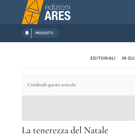
Salta
al
contenuto
PRODOTTI
EDITORIALI
IN Q
Condividi questo articolo
La tenerezza del Natale