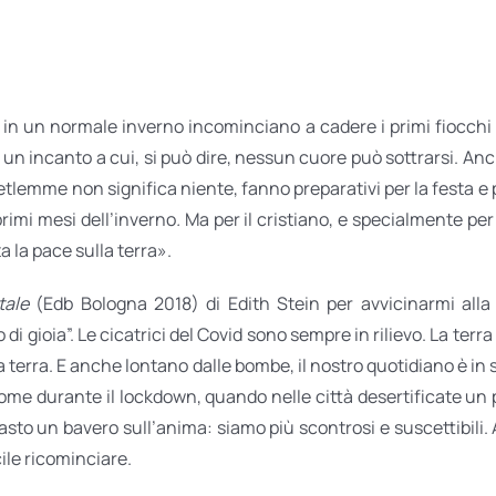
n un normale inverno incominciano a cadere i primi fiocchi di
o, un incanto a cui, si può dire, nessun cuore può sottrarsi. An
i Betlemme non significa niente, fanno preparativi per la festa
 primi mesi dell’inverno
.
Ma per il cristiano, e specialmente per i
a la pace sulla terra».
tale
(Edb Bologna 2018) di Edith Stein per avvicinarmi alla 
 di gioia”. Le cicatrici del Covid sono sempre in rilievo. La te
ella terra. E anche lontano dalle bombe, il nostro quotidiano è in
. Come durante il lockdown, quando nelle città desertificate 
asto un bavero sull’anima: siamo più scontrosi e suscettibili
ile ricominciare.