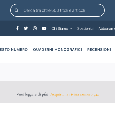
Cerca
per:
Chi Siamo
Sostienici
Abboname
UESTO NUMERO
QUADERNI MONOGRAFICI
RECENSIONI
Vuoi leggere di più?
Acquista la rivista numero 742