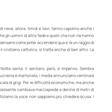
 neve, allora, timidi e lievi, fanno capolino anche i
che gli uomini di altra fede e quelli che non ne hanno
 e pensano come poter accendere qua e là un raggio di
l cristiano cattolico, si tratta anche di ben altro. La
Notte santa. Il sentiero, però, è impervio. Sembra
rra ucraina è martoriata. I media annunciano centinaia
 scala di grigi. Per le difficoltà economiche, ma anche
un passante cambiava marciapiede a decine di metri di
. Alziamo la voce, non sappiamo più chiedere scusa. I