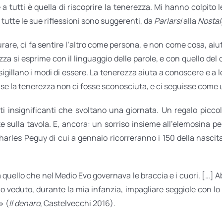
a tutti è quella di riscoprire la tenerezza. Mi hanno colpito l
tutte le sue riflessioni sono suggerenti, da
Parlarsi
alla
Nostalg
rare, ci fa sentire l’altro come persona, e non come cosa, aiuta
zza si esprime con il linguaggio delle parole, e con quello del
gillano i modi di essere. La tenerezza aiuta a conoscere e a le
se la tenerezza non ci fosse sconosciuta, e ci seguisse come u
esti insignificanti che svoltano una giornata. Un regalo pi
e sulla tavola. E, ancora: un sorriso insieme all’elemosina per 
harles Peguy di cui a gennaio ricorreranno i 150 della nascita
quello che nel Medio Evo governava le braccia e i cuori. […] 
o veduto, durante la mia infanzia, impagliare seggiole con lo
» (
Il denaro
, Castelvecchi 2016).