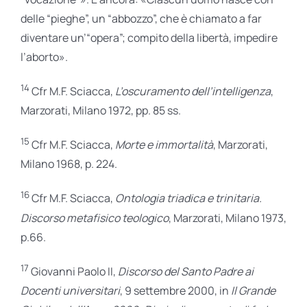
delle “pieghe”, un “abbozzo”, che è chiamato a far
diventare un’“opera”; compito della libertà, impedire
l’aborto».
14
Cfr M.F. Sciacca,
L’oscuramento dell’intelligenza
,
Marzorati, Milano 1972, pp. 85 ss.
15
Cfr M.F. Sciacca,
Morte e immortalità
, Marzorati,
Milano 1968, p. 224.
16
Cfr M.F. Sciacca,
Ontologia triadica e trinitaria.
Discorso metafisico teologico
, Marzorati, Milano 1973,
p.66.
17
Giovanni Paolo II,
Discorso del Santo Padre ai
Docenti universitari
, 9 settembre 2000, in
Il Grande