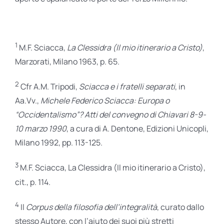
1
M.F. Sciacca,
La Clessidra (Il mio itinerario a Cristo)
,
Marzorati, Milano 1963, p. 65.
2
Cfr A.M. Tripodi,
Sciacca e i fratelli separati
, in
Aa.Vv.,
Michele Federico Sciacca: Europa o
“Occidentalismo”? Atti del convegno di Chiavari 8-9-
10 marzo 1990
, a cura di A. Dentone, Edizioni Unicopli,
Milano 1992, pp. 113-125.
3
M.F. Sciacca, La Clessidra (Il mio itinerario a Cristo),
cit., p. 114.
4
Il
Corpus della filosofia dell’integralità
, curato dallo
stesso Autore, con l’aiuto dei suoi più stretti