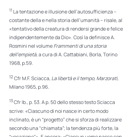
11
La tentazione e illusione dell’autosufficienza –
costante della e nella storia dell’umanità – risale, al
«tentativo della creatura di rendersi grande e felice
indipendentemente da Dio». Così la definisce A.
Rosmini nel volume
Frammenti di una storia
dell’empietà
, a cura di A. Cattabiani, Borla, Torino
1968, p.59.
12
Cfr M.F. Sciacca,
La libertà e il tempo, Marzorati
,
Milano 1965, p.96.
13
Cfr Ib., p. 53. A p. 50 dello stesso testo Sciacca
scrive: «Ciascuno di noi nasce in certo modo
inclinato, è un “progetto” che si sforza di realizzare
secondo una “chiamata”; la tendenza più forte, la
“vocazione”». E ancora: «Ciascun uomo nasce con