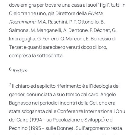
dove emigra per trovare una casa ai suoi “figli”, tutti in
Cielo tranne uno, già Direttore della
Rivista
Rosminiana
: M.A. Raschini, P. P. Ottonello, B.
Salmona, M. Manganelli, A. Dentone, F. Déchet, G.
Imbraguglia, G. Ferrero, G. Marconi, E. Bonessio di
Terzet e quanti sarebbero venuti dopo di loro,
compresa la sottoscritta.
6
Ibidem
.
7
Il chiaro ed esplicito riferimento è all’ideo­logia del
gender, denunciata a suo tempo dal card. Angelo
Bagnasco nei periodici incontri della Cei, che era
stata sdoganata dalle Conferenze Internazionali Onu
del Cairo (1994 – su Popolazione e Sviluppo) e di
Pechino (1995 – sulle Donne). Sull’argomento resta