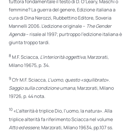
tuttora fondamentale il testo di D. O’Leary, Maschi o
femmine? La guerra del genere, Edizione italiana a
cura di Dina Nerozzi, Rubbettino Editore, Soveria
Mannelli 2006. L’edizione originale –
The Gender
Agenda
– risale al 1997; purtroppo l’edizione italiana è
giunta troppo tardi.
8
M.F. Sciacca,
L’interiorità oggettiva
, Marzorati,
Milano 19675, p. 34.
9
Cfr M.F. Sciacca,
L’uomo, questo «squilibrato».
Saggio sulla condizione umana
, Marzorati, Milano
19726, p. 44 nota.
10
«L’alterità è triplice Dio, l’uomo, la natura». Alla
triplice alterità fa riferimento Sciacca nel volume
Atto ed essere
, Marzorati, Milano 19634, pp.107 ss.