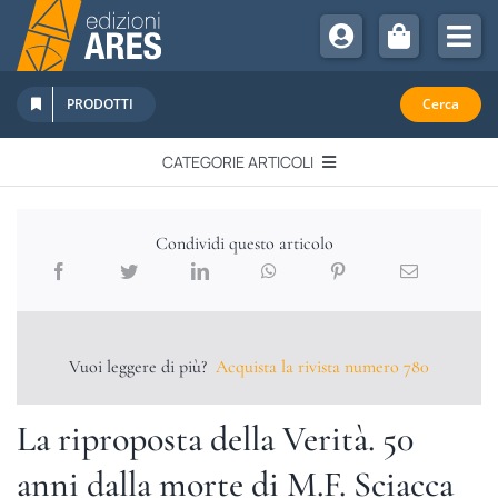
Salta
al
Tog
contenuto
Nav
Chi Siamo
PRODOTTI
Cerca
Sostienici
CATEGORIE ARTICOLI
Abbonamenti
EDITORIALI
Promozioni
Condividi questo articolo
Newsletter
IN QUESTO NUMERO
Eventi
Libri Ares
Vuoi leggere di più?
Acquista la rivista numero 780
QUADERNI MONOGRAFICI
La riproposta della Verità. 50
RECENSIONI
anni dalla morte di M.F. Sciacca