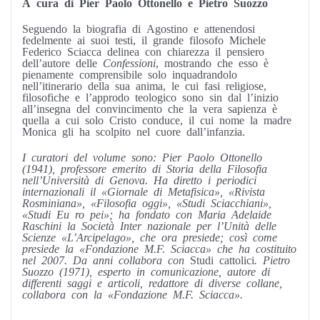
A cura di Pier Paolo Ottonello e Pietro Suozzo
Seguendo la biografia di Agostino e attenendosi
fedelmente ai suoi testi, il grande filosofo Michele
Federico Sciacca delinea con chiarezza il pensiero
dell’autore delle
Confessioni
, mostrando che esso è
pienamente comprensibile solo inquadrandolo
nell’itinerario della sua anima, le cui fasi religiose,
filosofiche e l’approdo teologico sono sin dal l’inizio
all’insegna del convincimento che la vera sapienza è
quella a cui solo Cristo conduce, il cui nome la madre
Monica gli ha scolpito nel cuore dall’infanzia.
I curatori del volume sono: Pier Paolo Ottonello
(1941), professore emerito di Storia della Filosofia
nell’Università di Genova. Ha diretto i periodici
internazionali il «Giornale di Metafisica», «Rivista
Rosminiana», «Filosofia oggi», «Studi Sciacchiani»,
«Studi Eu ro pei»; ha fondato con Maria Adelaide
Raschini la Società Inter nazionale per l’Unità delle
Scienze «L’Arcipelago», che ora presiede; così come
presiede la «Fondazione M.F. Sciacca» che ha costituito
nel 2007. Da anni collabora con
Studi cattolici
. Pietro
Suozzo (1971), esperto in comunicazione, autore di
differenti saggi e articoli, redattore di diverse collane,
collabora con la «Fondazione M.F. Sciacca».