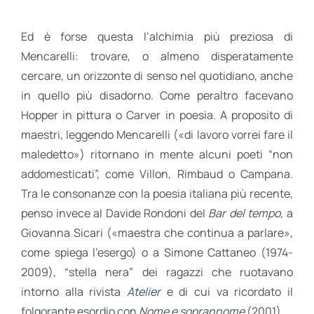
Ed è forse questa l’alchimia più preziosa di
Mencarelli: trovare, o almeno disperatamente
cercare, un orizzonte di senso nel quotidiano, anche
in quello più disadorno. Come peraltro facevano
Hopper in pittura o Carver in poesia. A proposito di
maestri, leggendo Mencarelli («di lavoro vorrei fare il
maledetto») ritornano in mente alcuni poeti “non
addomesticati”, come Villon, Rimbaud o Campana.
Tra le consonanze con la poesia italiana più recente,
penso invece al Davide Rondoni del
Bar del tempo
, a
Giovanna Sicari («maestra che continua a parlare»,
come spiega l’esergo) o a Simone Cattaneo (1974-
2009), “stella nera” dei ragazzi che ruotavano
intorno alla rivista
Atelier
e di cui va ricordato il
folgorante esordio con
Nome e soprannome
(2001).