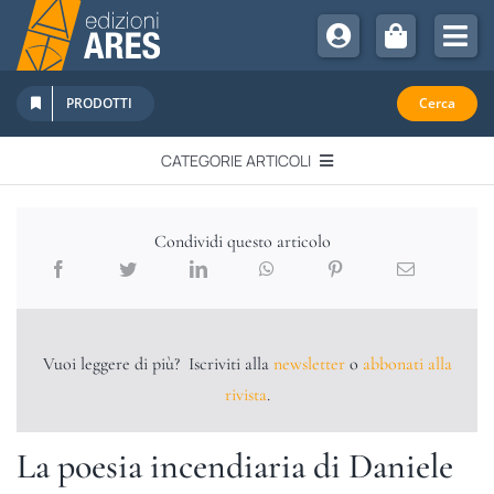
Salta
al
Tog
contenuto
Nav
Chi Siamo
PRODOTTI
Cerca
Sostienici
CATEGORIE ARTICOLI
Abbonamenti
EDITORIALI
Promozioni
Condividi questo articolo
Newsletter
IN QUESTO NUMERO
Eventi
Libri Ares
Vuoi leggere di più? Iscriviti alla
newsletter
o
abbonati alla
QUADERNI MONOGRAFICI
rivista
.
RECENSIONI
La poesia incendiaria di Daniele