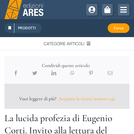
Salta
al
Tog
contenuto
Nav
Chi Siamo
PRODOTTI
Cerca
Sostienici
CATEGORIE ARTICOLI
Abbonamenti
EDITORIALI
Promozioni
Condividi questo articolo
Newsletter
IN QUESTO NUMERO
Eventi
Libri Ares
Vuoi leggere di più?
Acquista la rivista numero 742
QUADERNI MONOGRAFICI
La lucida profezia di Eugenio
RECENSIONI
Corti. Invito alla lettura del