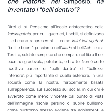
che Platone, nel
Simposio
, ha
inventato i “belli dentro”?
Direi di sì. Pensiamo all’ideale aristocratico della
kalokagathia
, per cui i guerrieri, i nobili, si definivano
– ed erano rappresentati – come
kaloi kai agathoì
,
“belli e buoni”: pensiamo nell’
Iliade
al bell’Achille e a
Tersite, soldato semplice che compare nel libro II del
poema: sgradevole, petulante, e brutto. Non è certo
riduttivo parlare di “belli dentro”, di “bellezza
interiore”, più importante di quella esteriore, in una
società come la nostra, ferocemente basata
sull’apparenza, sul successo sui social, in cui chi è
avvertito come meno vincente dal punto di vista
dell’immagine rischia persino di subire bullismo,
come purtroppo spesso avviene tra adolescenti e