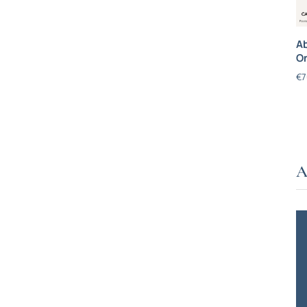
Ab
On
€
7
A