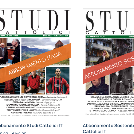
bonamento Studi Cattolici IT
Abbonamento Sostenito
Cattolici IT
0,00
–
€
140,00