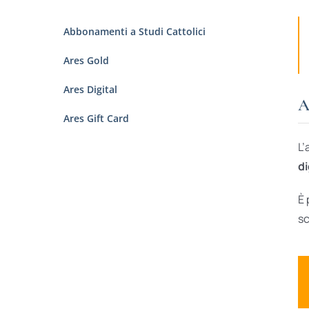
Abbonamenti a Studi Cattolici
Ares Gold
Ares Digital
A
Ares Gift Card
L’
di
È 
sc