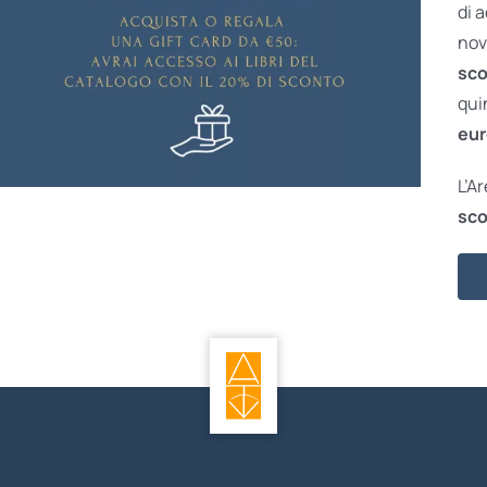
di 
nov
sco
qui
eur
L’A
sco