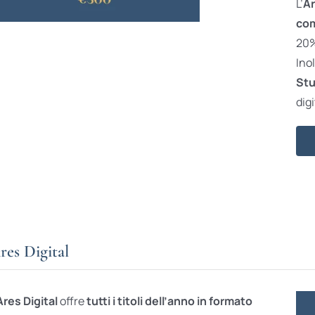
L’
Ar
com
20% 
Ino
Stu
digi
res Digital
Ares Digital
offre
tutti i titoli dell’anno in formato