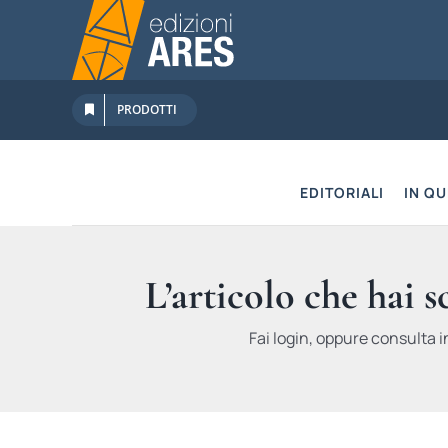
Salta
al
contenuto
PRODOTTI
EDITORIALI
IN Q
L’articolo che hai 
Fai login, oppure consulta i