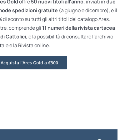
es Gold
offre
50 nuovi titoli all’anno,
inviati in
due
ode spedizioni gratuite
(a giugno e dicembre), e il
di sconto su tutti gli altri titoli del catalogo Ares.
ltre, comprende gli
11 numeri della rivista cartacea
di Cattolici,
e la possibilità di consultare l’archivio
tale e la Rivista online.
Acquista l’Ares Gold a €300