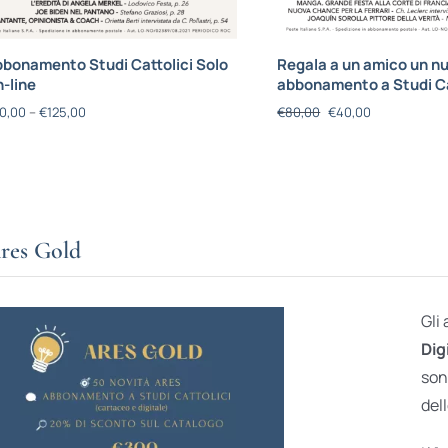
bonamento Studi Cattolici Solo
Regala a un amico un n
-line
abbonamento a Studi Ca
0,00
–
€
125,00
€
80,00
€
40,00
res Gold
Gli
Dig
son
dell