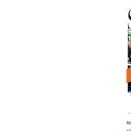
Ab
€
8