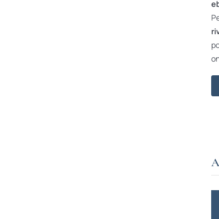
e
Pe
ri
po
on
A