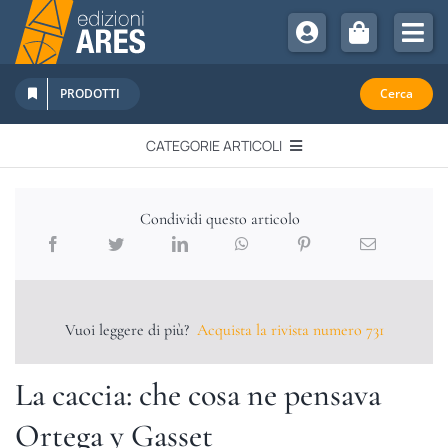
Salta
al
Tog
contenuto
Nav
Chi Siamo
PRODOTTI
Cerca
Sostienici
CATEGORIE ARTICOLI
Abbonamenti
EDITORIALI
Promozioni
Condividi questo articolo
Newsletter
IN QUESTO NUMERO
Eventi
Libri Ares
Vuoi leggere di più?
Acquista la rivista numero 731
QUADERNI MONOGRAFICI
La caccia: che cosa ne pensava
RECENSIONI
Ortega y Gasset